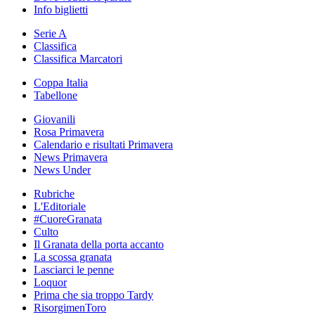
Info biglietti
Serie A
Classifica
Classifica Marcatori
Coppa Italia
Tabellone
Giovanili
Rosa Primavera
Calendario e risultati Primavera
News Primavera
News Under
Rubriche
L'Editoriale
#CuoreGranata
Culto
Il Granata della porta accanto
La scossa granata
Lasciarci le penne
Loquor
Prima che sia troppo Tardy
RisorgimenToro