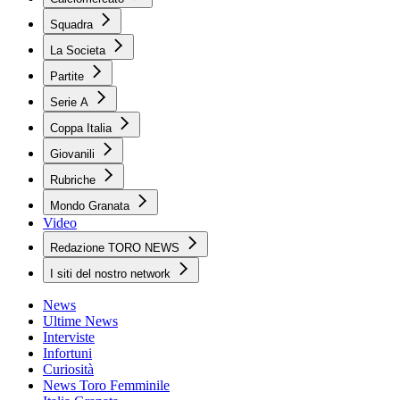
Squadra
La Societa
Partite
Serie A
Coppa Italia
Giovanili
Rubriche
Mondo Granata
Video
Redazione TORO NEWS
I siti del nostro network
News
Ultime News
Interviste
Infortuni
Curiosità
News Toro Femminile