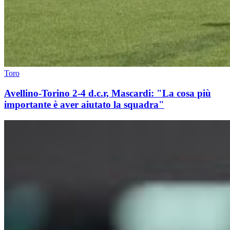
Toro
Avellino-Torino 2-4 d.c.r, Mascardi: "La cosa più
importante è aver aiutato la squadra"