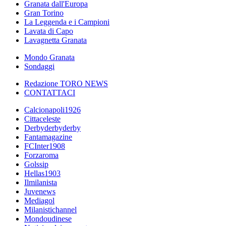
Granata dall'Europa
Gran Torino
La Leggenda e i Campioni
Lavata di Capo
Lavagnetta Granata
Mondo Granata
Sondaggi
Redazione TORO NEWS
CONTATTACI
Calcionapoli1926
Cittaceleste
Derbyderbyderby
Fantamagazine
FCInter1908
Forzaroma
Golssip
Hellas1903
Ilmilanista
Juvenews
Mediagol
Milanistichannel
Mondoudinese