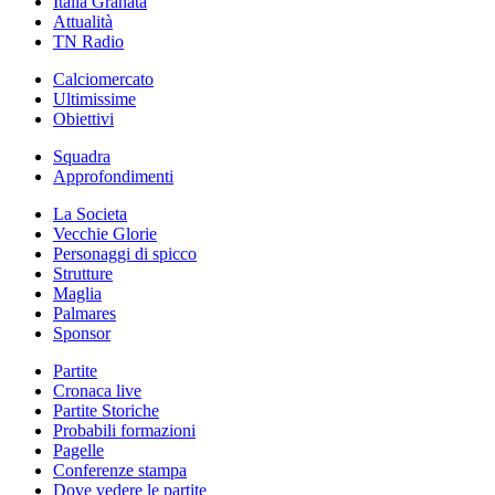
Italia Granata
Attualità
TN Radio
Calciomercato
Ultimissime
Obiettivi
Squadra
Approfondimenti
La Societa
Vecchie Glorie
Personaggi di spicco
Strutture
Maglia
Palmares
Sponsor
Partite
Cronaca live
Partite Storiche
Probabili formazioni
Pagelle
Conferenze stampa
Dove vedere le partite