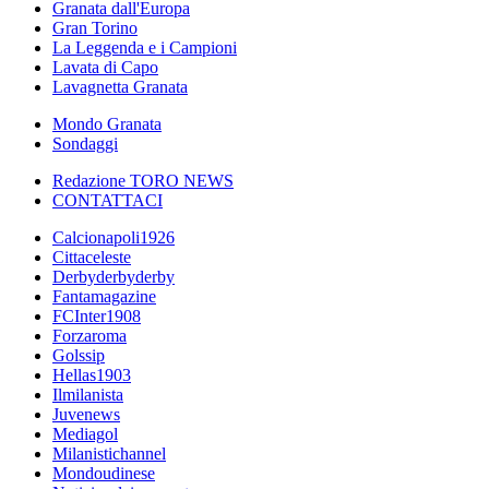
Granata dall'Europa
Gran Torino
La Leggenda e i Campioni
Lavata di Capo
Lavagnetta Granata
Mondo Granata
Sondaggi
Redazione TORO NEWS
CONTATTACI
Calcionapoli1926
Cittaceleste
Derbyderbyderby
Fantamagazine
FCInter1908
Forzaroma
Golssip
Hellas1903
Ilmilanista
Juvenews
Mediagol
Milanistichannel
Mondoudinese