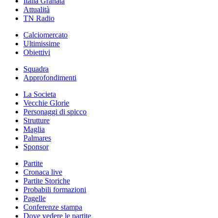
Italia Granata
Attualità
TN Radio
Calciomercato
Ultimissime
Obiettivi
Squadra
Approfondimenti
La Societa
Vecchie Glorie
Personaggi di spicco
Strutture
Maglia
Palmares
Sponsor
Partite
Cronaca live
Partite Storiche
Probabili formazioni
Pagelle
Conferenze stampa
Dove vedere le partite