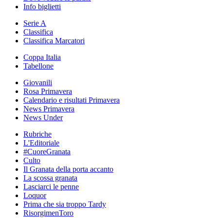
Info biglietti
Serie A
Classifica
Classifica Marcatori
Coppa Italia
Tabellone
Giovanili
Rosa Primavera
Calendario e risultati Primavera
News Primavera
News Under
Rubriche
L'Editoriale
#CuoreGranata
Culto
Il Granata della porta accanto
La scossa granata
Lasciarci le penne
Loquor
Prima che sia troppo Tardy
RisorgimenToro