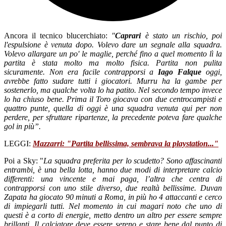
Ancora il tecnico blucerchiato:
"
Caprari
è stato un rischio, poi
l'espulsione è venuta dopo. Volevo dare un segnale alla squadra.
Volevo allargare un po' le maglie, perché fino a quel momento lì la
partita è stata molto ma molto fisica. Partita non pulita
sicuramente. Non era facile contrapporsi a
Iago Falque
oggi,
avrebbe fatto sudare tutti i giocatori. Murru ha la gambe per
sostenerlo, ma qualche volta lo ha patito. Nel secondo tempo invece
lo ha chiuso bene. Prima il Toro giocava con due centrocampisti e
quattro punte, quella di oggi è una squadra venuta qui per non
perdere, per sfruttare ripartenze, la precedente poteva fare qualche
gol in più”.
LEGGI:
Mazzarri: "Partita bellissima, sembrava la playstation..."
Poi a Sky: "
La squadra preferita per lo scudetto? Sono affascinanti
entrambi, è una bella lotta, hanno due modi di interpretare calcio
differenti: una vincente e mai paga, l’altra che centra di
contrapporsi con uno stile diverso, due realtà bellissime.
Duvan
Zapata ha giocato 90 minuti a Roma, in più ho 4 attaccanti e cerco
di impiegarli tutti. Nel momento in cui magari noto che uno di
questi è a corto di energie, metto dentro un altro per essere sempre
brillanti. Il calciatore deve essere sereno e stare bene dal punto di