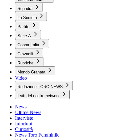
Squadra
La Societa
Partite
Serie A
Coppa Italia
Giovanili
Rubriche
Mondo Granata
Video
Redazione TORO NEWS
I siti del nostro network
News
Ultime News
Interviste
Infortuni
Curiosità
News Toro Femminile