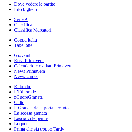
Dove vedere le partite
Info biglietti
Serie A
Classifica
Classifica Marcatori
Coppa Italia
Tabellone
Giovanili
Rosa Primavera
Calendario e risultati Primavera
News Primavera
News Under
Rubriche
L'Editoriale
#CuoreGranata
Culto
Il Granata della porta accanto
La scossa granata
Lasciarci le penne
Loquor
Prima che sia troppo Tardy