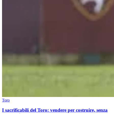
Toro
I sacrificabili del Toro: vendere per costruire, senza