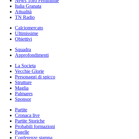
News Toro Femminile
Italia Granata
Attualità
TN Radio
Calciomercato
Ultimissime
Obiettivi
Squadra
Approfondimenti
La Societa
Vecchie Glorie
Personaggi di spicco
Strutture
Maglia
Palmares
Sponsor
Partite
Cronaca live
Partite Storiche
Probabili formazioni
Pagelle
Conferenze stampa