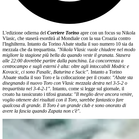
L'edizione odierna del
Corriere Torino
apre con un focus su Nikola
Vlasic, che staserà esordirà al Mondiale con la sua Croazia contro
l'Inghilterra. Intanto da Torino Abate studia il suo numero 10 sia da
mezzala che da trequartista.
"Nikola Vlasic vuole chiudere nel modo
migliore la stagione più bella da quando veste il granata. Stasera
alle 22:00 dovrebbe partire dalla panchina. La concorrenza a
centrocampo e sugli esterni è alta: oltre agli intoccabili Modric e
Kovacic, ci sono Pasalic, Baturina e Sucic".
Intanto a Torino
Abaate studia il suo Toro e la collocazione per il croato:
"Abate sta
disegnando il nuovo Toro con Vlasic mezzala destra nel 3-5-2 o
trequartista nel 3-4-2-1".
Intanto, come si legge sul giornale, il
croato ha rassicurato i tifosi granata:
"Il meglio deve ancora venire,
voglio ottenere dei risultati con il Toro, sarebbe fantastico fare
qualcosa di grande. Il Toro è un grande club e sono onorato di
avere la fascia quando Zapata non c'è".