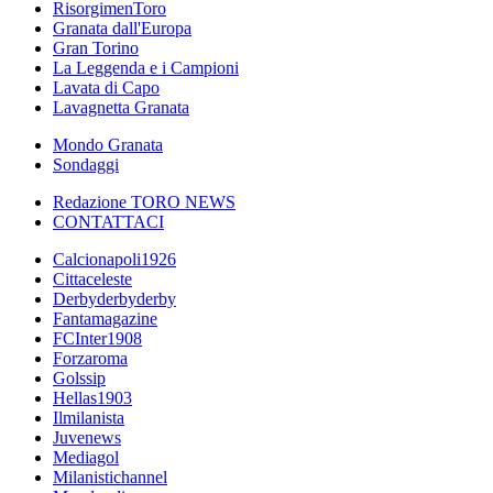
RisorgimenToro
Granata dall'Europa
Gran Torino
La Leggenda e i Campioni
Lavata di Capo
Lavagnetta Granata
Mondo Granata
Sondaggi
Redazione TORO NEWS
CONTATTACI
Calcionapoli1926
Cittaceleste
Derbyderbyderby
Fantamagazine
FCInter1908
Forzaroma
Golssip
Hellas1903
Ilmilanista
Juvenews
Mediagol
Milanistichannel