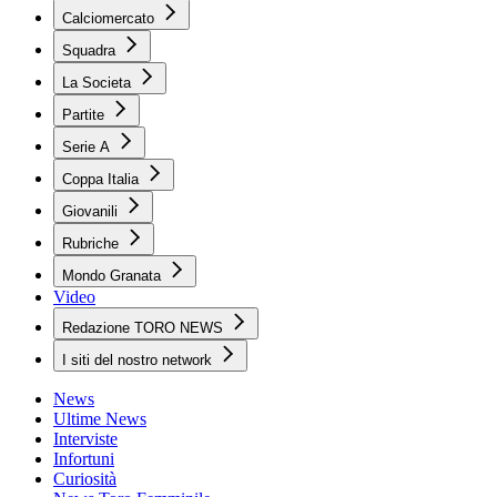
Calciomercato
Squadra
La Societa
Partite
Serie A
Coppa Italia
Giovanili
Rubriche
Mondo Granata
Video
Redazione TORO NEWS
I siti del nostro network
News
Ultime News
Interviste
Infortuni
Curiosità