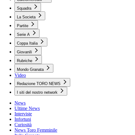
Squadra
La Societa
Partite
Serie A
Coppa Italia
Giovanili
Rubriche
Mondo Granata
Video
Redazione TORO NEWS
I siti del nostro network
News
Ultime News
Interviste
Infortuni
Curiosità
News Toro Femminile