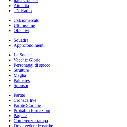
Italia Granata
Attualità
TN Radio
Calciomercato
Ultimissime
Obiettivi
Squadra
Approfondimenti
La Societa
Vecchie Glorie
Personaggi di spicco
Strutture
Maglia
Palmares
Sponsor
Partite
Cronaca live
Partite Storiche
Probabili formazioni
Pagelle
Conferenze stampa
Dove vedere le partite