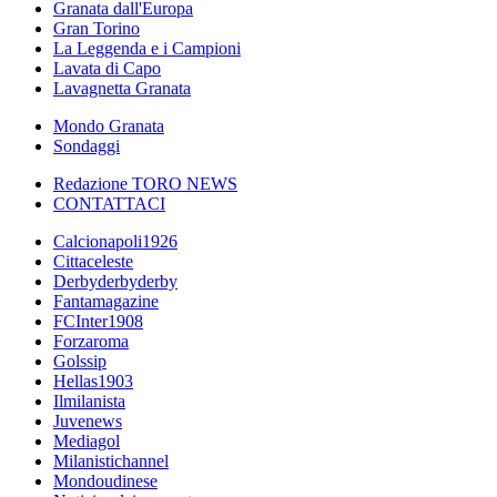
Granata dall'Europa
Gran Torino
La Leggenda e i Campioni
Lavata di Capo
Lavagnetta Granata
Mondo Granata
Sondaggi
Redazione TORO NEWS
CONTATTACI
Calcionapoli1926
Cittaceleste
Derbyderbyderby
Fantamagazine
FCInter1908
Forzaroma
Golssip
Hellas1903
Ilmilanista
Juvenews
Mediagol
Milanistichannel
Mondoudinese