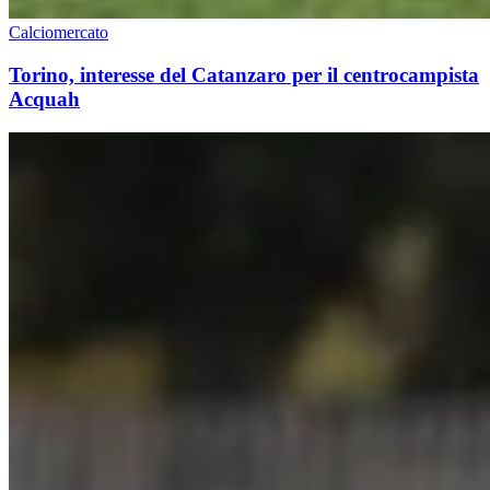
Calciomercato
Torino, interesse del Catanzaro per il centrocampista
Acquah