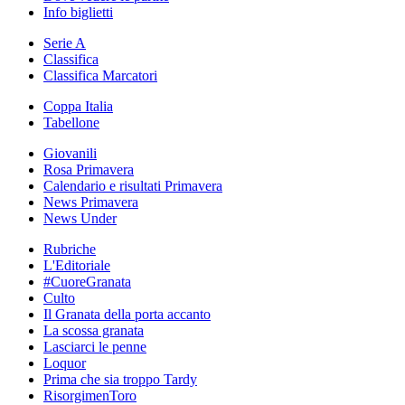
Info biglietti
Serie A
Classifica
Classifica Marcatori
Coppa Italia
Tabellone
Giovanili
Rosa Primavera
Calendario e risultati Primavera
News Primavera
News Under
Rubriche
L'Editoriale
#CuoreGranata
Culto
Il Granata della porta accanto
La scossa granata
Lasciarci le penne
Loquor
Prima che sia troppo Tardy
RisorgimenToro