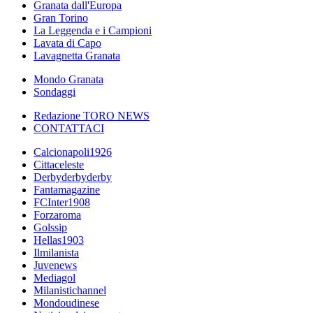
Granata dall'Europa
Gran Torino
La Leggenda e i Campioni
Lavata di Capo
Lavagnetta Granata
Mondo Granata
Sondaggi
Redazione TORO NEWS
CONTATTACI
Calcionapoli1926
Cittaceleste
Derbyderbyderby
Fantamagazine
FCInter1908
Forzaroma
Golssip
Hellas1903
Ilmilanista
Juvenews
Mediagol
Milanistichannel
Mondoudinese