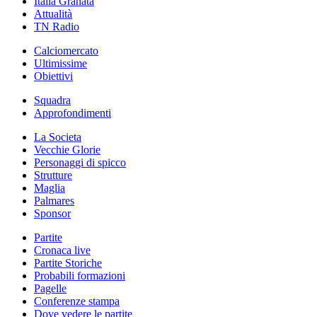
Italia Granata
Attualità
TN Radio
Calciomercato
Ultimissime
Obiettivi
Squadra
Approfondimenti
La Societa
Vecchie Glorie
Personaggi di spicco
Strutture
Maglia
Palmares
Sponsor
Partite
Cronaca live
Partite Storiche
Probabili formazioni
Pagelle
Conferenze stampa
Dove vedere le partite