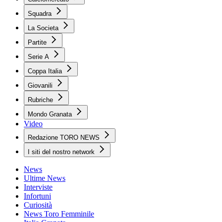
Squadra
La Societa
Partite
Serie A
Coppa Italia
Giovanili
Rubriche
Mondo Granata
Video
Redazione TORO NEWS
I siti del nostro network
News
Ultime News
Interviste
Infortuni
Curiosità
News Toro Femminile