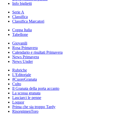
Info biglietti
Serie A
Classifica
Classifica Marcatori
Coppa Italia
Tabellone
Giovanili
Rosa Primavera
Calendario e risultati Primavera
News Primavera
News Under
Rubriche
L'Editoriale
#CuoreGranata
Culto
Il Granata della porta accanto
La scossa granata
Lasciarci le penne
Loquor
Prima che sia troppo Tardy
RisorgimenToro