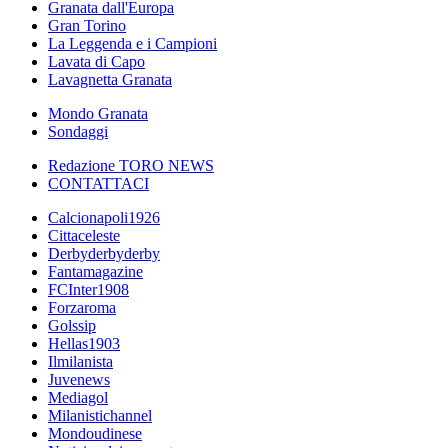
Granata dall'Europa
Gran Torino
La Leggenda e i Campioni
Lavata di Capo
Lavagnetta Granata
Mondo Granata
Sondaggi
Redazione TORO NEWS
CONTATTACI
Calcionapoli1926
Cittaceleste
Derbyderbyderby
Fantamagazine
FCInter1908
Forzaroma
Golssip
Hellas1903
Ilmilanista
Juvenews
Mediagol
Milanistichannel
Mondoudinese