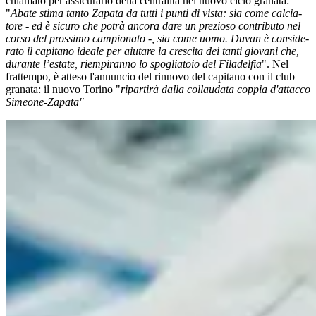
chiamato per assicurarlo della centralità nel nuovo ciclo granata:
"
Abate stima tanto Zapata da tutti i punti di vista: sia come cal­cia­
tore - ed è sicuro che potrà ancora dare un pre­zioso con­tri­buto nel
corso del pros­simo cam­pio­nato -, sia come uomo. Duvan è con­si­de­
rato il capi­tano ideale per aiu­tare la cre­scita dei tanti gio­vani che,
durante l’estate, riem­pi­ranno lo spo­glia­toio del Fila­del­fia
". Nel
frattempo, è atteso l'annuncio del rinnovo del capitano con il club
granata: il nuovo Torino "
ripartirà dalla collaudata coppia d'attacco
Simeone-Zapata"