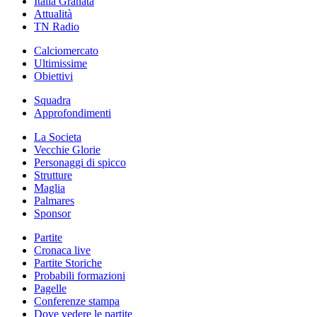
Italia Granata
Attualità
TN Radio
Calciomercato
Ultimissime
Obiettivi
Squadra
Approfondimenti
La Societa
Vecchie Glorie
Personaggi di spicco
Strutture
Maglia
Palmares
Sponsor
Partite
Cronaca live
Partite Storiche
Probabili formazioni
Pagelle
Conferenze stampa
Dove vedere le partite