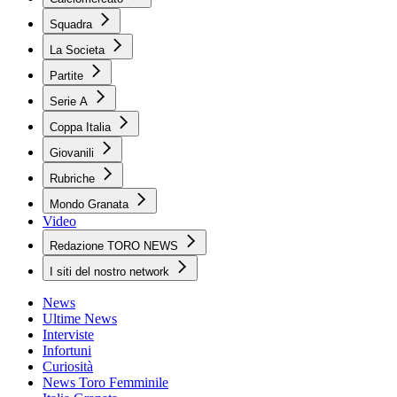
Squadra
La Societa
Partite
Serie A
Coppa Italia
Giovanili
Rubriche
Mondo Granata
Video
Redazione TORO NEWS
I siti del nostro network
News
Ultime News
Interviste
Infortuni
Curiosità
News Toro Femminile