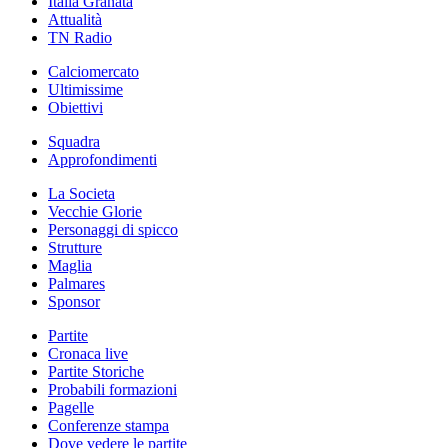
Italia Granata
Attualità
TN Radio
Calciomercato
Ultimissime
Obiettivi
Squadra
Approfondimenti
La Societa
Vecchie Glorie
Personaggi di spicco
Strutture
Maglia
Palmares
Sponsor
Partite
Cronaca live
Partite Storiche
Probabili formazioni
Pagelle
Conferenze stampa
Dove vedere le partite