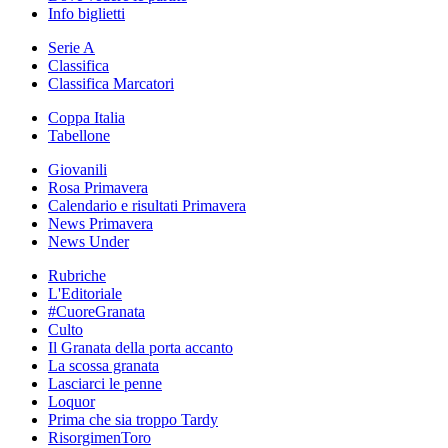
Info biglietti
Serie A
Classifica
Classifica Marcatori
Coppa Italia
Tabellone
Giovanili
Rosa Primavera
Calendario e risultati Primavera
News Primavera
News Under
Rubriche
L'Editoriale
#CuoreGranata
Culto
Il Granata della porta accanto
La scossa granata
Lasciarci le penne
Loquor
Prima che sia troppo Tardy
RisorgimenToro