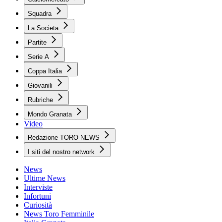
Squadra
La Societa
Partite
Serie A
Coppa Italia
Giovanili
Rubriche
Mondo Granata
Video
Redazione TORO NEWS
I siti del nostro network
News
Ultime News
Interviste
Infortuni
Curiosità
News Toro Femminile