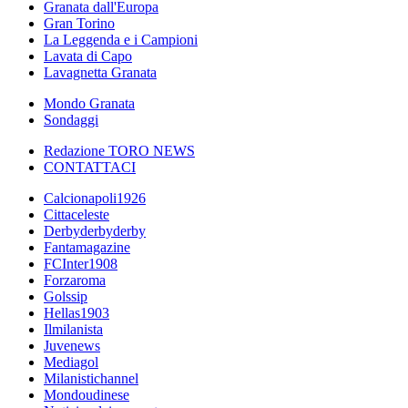
Granata dall'Europa
Gran Torino
La Leggenda e i Campioni
Lavata di Capo
Lavagnetta Granata
Mondo Granata
Sondaggi
Redazione TORO NEWS
CONTATTACI
Calcionapoli1926
Cittaceleste
Derbyderbyderby
Fantamagazine
FCInter1908
Forzaroma
Golssip
Hellas1903
Ilmilanista
Juvenews
Mediagol
Milanistichannel
Mondoudinese