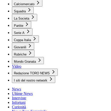
Calciomercato
Squadra
La Societa
Partite
Serie A
Coppa Italia
Giovanili
Rubriche
Mondo Granata
Video
Redazione TORO NEWS
I siti del nostro network
News
Ultime News
Interviste
Infortuni
Curiosità