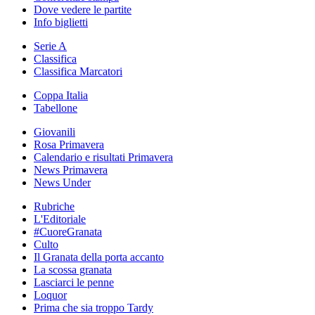
Dove vedere le partite
Info biglietti
Serie A
Classifica
Classifica Marcatori
Coppa Italia
Tabellone
Giovanili
Rosa Primavera
Calendario e risultati Primavera
News Primavera
News Under
Rubriche
L'Editoriale
#CuoreGranata
Culto
Il Granata della porta accanto
La scossa granata
Lasciarci le penne
Loquor
Prima che sia troppo Tardy