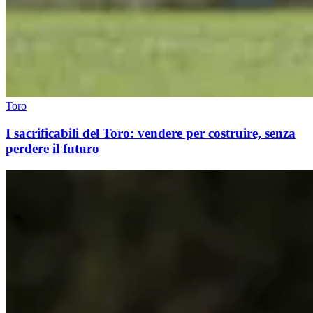
Toro
I sacrificabili del Toro: vendere per costruire, senza
perdere il futuro