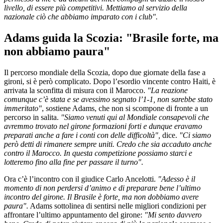
livello, di essere più competitivi. Mettiamo al servizio della
nazionale ciò che abbiamo imparato con i club".
Adams guida la Scozia: "Brasile forte, ma
non abbiamo paura"
Il percorso mondiale della Scozia, dopo due giornate della fase a
gironi, si è però complicato. Dopo l’esordio vincente contro Haiti, è
arrivata la sconfitta di misura con il Marocco.
"La reazione
comunque c’è stata e se avessimo segnato l’1-1, non sarebbe stato
immeritato"
, sostiene Adams, che non si scompone di fronte a un
percorso in salita.
"Siamo venuti qui al Mondiale consapevoli che
avremmo trovato nel girone formazioni forti e dunque eravamo
preparati anche a fare i conti con delle difficoltà",
dice.
"Ci siamo
però detti di rimanere sempre uniti. Credo che sia accaduto anche
contro il Marocco. In questa competizione possiamo starci e
lotteremo fino alla fine per passare il turno".
Ora c’è l’incontro con il giudice Carlo Ancelotti.
"Adesso è il
momento di non perdersi d’animo e di preparare bene l’ultimo
incontro del girone. Il Brasile è forte, ma non dobbiamo avere
paura".
Adams sottolinea di sentirsi nelle migliori condizioni per
affrontare l’ultimo appuntamento del girone:
"Mi sento davvero