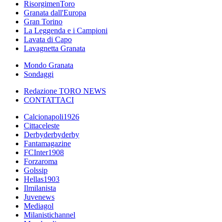
RisorgimenToro
Granata dall'Europa
Gran Torino
La Leggenda e i Campioni
Lavata di Capo
Lavagnetta Granata
Mondo Granata
Sondaggi
Redazione TORO NEWS
CONTATTACI
Calcionapoli1926
Cittaceleste
Derbyderbyderby
Fantamagazine
FCInter1908
Forzaroma
Golssip
Hellas1903
Ilmilanista
Juvenews
Mediagol
Milanistichannel