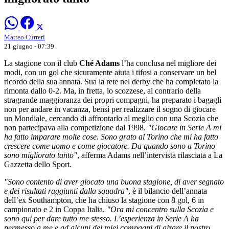
Matteo Curreri
21 giugno - 07:39
La stagione con il club
Ché Adams
l’ha conclusa nel migliore dei
modi, con un gol che sicuramente aiuta i tifosi a conservare un bel
ricordo della sua annata. Sua la rete nel derby che ha completato la
rimonta dallo 0-2. Ma, in fretta, lo scozzese, al contrario della
stragrande maggioranza dei propri compagni, ha preparato i bagagli
non per andare in vacanza, bensì per realizzare il sogno di giocare
un Mondiale, cercando di affrontarlo al meglio con una Scozia che
non partecipava alla competizione dal 1998.
"Giocare in Serie A mi
ha fatto imparare molte cose. Sono grato al Torino che mi ha fatto
crescere come uomo e come giocatore. Da quando sono a Torino
sono migliorato tanto"
, afferma Adams nell’intervista rilasciata a La
Gazzetta dello Sport.
"Sono contento di aver giocato una buona stagione, di aver segnato
e dei risultati raggiunti dalla squadra"
, è il bilancio dell’annata
dell’ex Southampton, che ha chiuso la stagione con 8 gol, 6 in
campionato e 2 in Coppa Italia.
"Ora mi concentro sulla Scozia e
sono qui per dare tutto me stesso. L’esperienza in Serie A ha
permesso a me e ad alcuni dei miei compagni di alzare il nostro