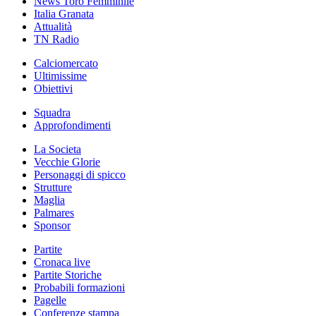
News Toro Femminile
Italia Granata
Attualità
TN Radio
Calciomercato
Ultimissime
Obiettivi
Squadra
Approfondimenti
La Societa
Vecchie Glorie
Personaggi di spicco
Strutture
Maglia
Palmares
Sponsor
Partite
Cronaca live
Partite Storiche
Probabili formazioni
Pagelle
Conferenze stampa