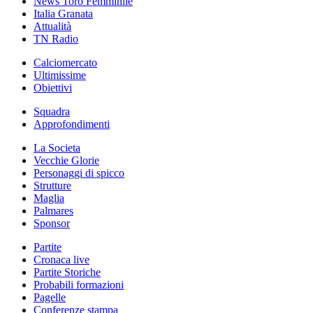
News Toro Femminile
Italia Granata
Attualità
TN Radio
Calciomercato
Ultimissime
Obiettivi
Squadra
Approfondimenti
La Societa
Vecchie Glorie
Personaggi di spicco
Strutture
Maglia
Palmares
Sponsor
Partite
Cronaca live
Partite Storiche
Probabili formazioni
Pagelle
Conferenze stampa