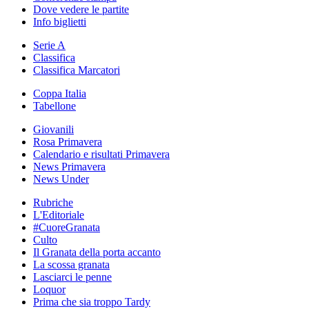
Dove vedere le partite
Info biglietti
Serie A
Classifica
Classifica Marcatori
Coppa Italia
Tabellone
Giovanili
Rosa Primavera
Calendario e risultati Primavera
News Primavera
News Under
Rubriche
L'Editoriale
#CuoreGranata
Culto
Il Granata della porta accanto
La scossa granata
Lasciarci le penne
Loquor
Prima che sia troppo Tardy