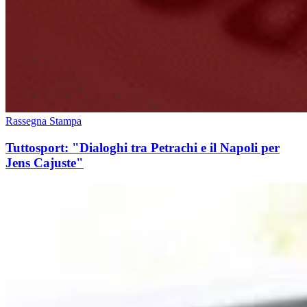
Rassegna Stampa
Tuttosport: "Dialoghi tra Petrachi e il Napoli per
Jens Cajuste"