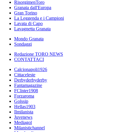
RisorgimenToro
Granata dall'Europa
Gran Torino
La Leggenda e i Campioni
Lavata di Capo
Lavagnetta Granata
Mondo Granata
Sondaggi
Redazione TORO NEWS
CONTATTACI
Calcionapoli1926
Cittaceleste
Derbyderbyderby
Fantamagazine
FCInter1908
Forzaroma
Golssip
Hellas1903
Ilmilanista
Juvenews
Mediagol
Milanistichannel