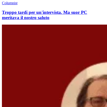
Columnist
Troppo tardi per un'intervista. Ma suor PC
meritava il nostro saluto