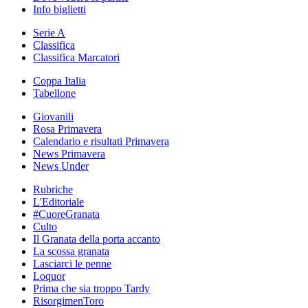
Info biglietti
Serie A
Classifica
Classifica Marcatori
Coppa Italia
Tabellone
Giovanili
Rosa Primavera
Calendario e risultati Primavera
News Primavera
News Under
Rubriche
L'Editoriale
#CuoreGranata
Culto
Il Granata della porta accanto
La scossa granata
Lasciarci le penne
Loquor
Prima che sia troppo Tardy
RisorgimenToro