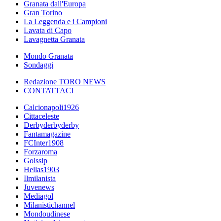
Granata dall'Europa
Gran Torino
La Leggenda e i Campioni
Lavata di Capo
Lavagnetta Granata
Mondo Granata
Sondaggi
Redazione TORO NEWS
CONTATTACI
Calcionapoli1926
Cittaceleste
Derbyderbyderby
Fantamagazine
FCInter1908
Forzaroma
Golssip
Hellas1903
Ilmilanista
Juvenews
Mediagol
Milanistichannel
Mondoudinese