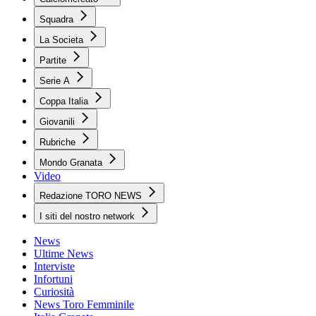
Squadra
La Societa
Partite
Serie A
Coppa Italia
Giovanili
Rubriche
Mondo Granata
Video
Redazione TORO NEWS
I siti del nostro network
News
Ultime News
Interviste
Infortuni
Curiosità
News Toro Femminile