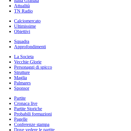
Italia Granata
Attualità
TN Radio
Calciomercato
Ultimissime
Obiettivi
Squadra
Approfondimenti
La Societa
Vecchie Glorie
Personaggi di spicco
Strutture
Maglia
Palmares
Sponsor
Partite
Cronaca live
Partite Storiche
Probabili formazioni
Pagelle
Conferenze stampa
Dove vedere le partite