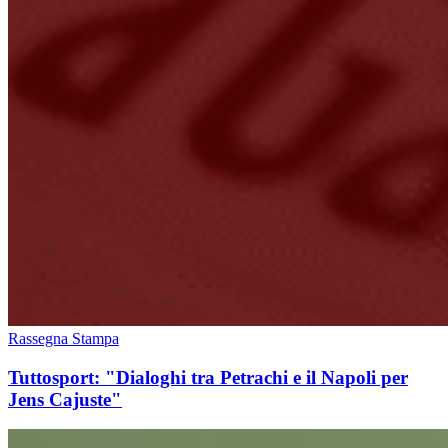
Rassegna Stampa
Tuttosport: "Dialoghi tra Petrachi e il Napoli per
Jens Cajuste"