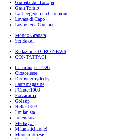
Granata dall'Europa
Gran Torino
La Leggenda e i Campioni
Lavata di Capo
Lavagnetta Granata
Mondo Granata
Sondaggi
Redazione TORO NEWS
CONTATTACI
Calcionapoli1926
Cittaceleste
Derbyderbyderby
Fantamagazine
FCInter1908
Forzaroma
Golssip
Hellas1903
Ilmilanista
Juvenews
Mediagol
Milanistichannel
Mondoudinese