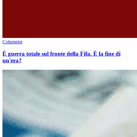
Columnist
È guerra totale sul fronte della Fifa. È la fine di
un'era?