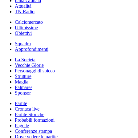
Italia Granata
Attualità
TN Radio
Calciomercato
Ultimissime
Obiettivi
Squadra
Approfondimenti
La Societa
Vecchie Glorie
Personaggi di spicco
Strutture
Maglia
Palmares
Sponsor
Partite
Cronaca live
Partite Storiche
Probabili formazioni
Pagelle
Conferenze stampa
Dove vedere le partite