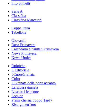
Info biglietti
Serie A
Classifica
Classifica Marcatori
Coppa Italia
Tabellone
Giovanili
Rosa Primavera
Calendario e risultati Primavera
News Primavera
News Under
Rubriche
L'Editoriale
#CuoreGranata
Culto
Il Granata della porta accanto
La scossa granata
Lasciarci le penne
Loquor
Prima che sia troppo Tardy
RisorgimenToro