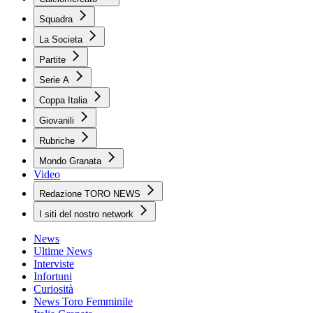
Squadra
La Societa
Partite
Serie A
Coppa Italia
Giovanili
Rubriche
Mondo Granata
Video
Redazione TORO NEWS
I siti del nostro network
News
Ultime News
Interviste
Infortuni
Curiosità
News Toro Femminile