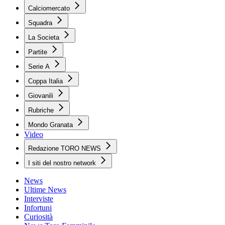
Calciomercato
Squadra
La Societa
Partite
Serie A
Coppa Italia
Giovanili
Rubriche
Mondo Granata
Video
Redazione TORO NEWS
I siti del nostro network
News
Ultime News
Interviste
Infortuni
Curiosità