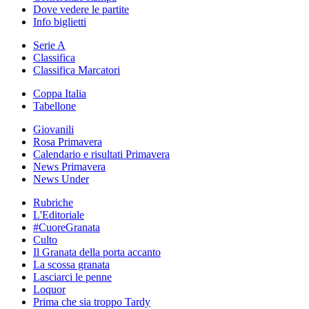
Dove vedere le partite
Info biglietti
Serie A
Classifica
Classifica Marcatori
Coppa Italia
Tabellone
Giovanili
Rosa Primavera
Calendario e risultati Primavera
News Primavera
News Under
Rubriche
L'Editoriale
#CuoreGranata
Culto
Il Granata della porta accanto
La scossa granata
Lasciarci le penne
Loquor
Prima che sia troppo Tardy