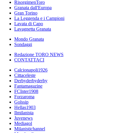
RisorgimenToro
Granata dall'Europa
Gran Torino
La Leggenda e i Campioni
Lavata di Capo
Lavagnetta Granata
Mondo Granata
Sondaggi
Redazione TORO NEWS
CONTATTACI
Calcionapoli1926
Cittaceleste
Derbyderbyderby
Fantamagazine
FCInter1908
Forzaroma
Golssip
Hellas1903
Ilmilanista
Juvenews
Mediagol
Milanistichannel