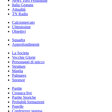
News Toro Femminile
Italia Granata
Attualità
TN Radio
Calciomercato
Ultimissime
Obiettivi
Squadra
Approfondimenti
La Societa
Vecchie Glorie
Personaggi di spicco
Strutture
Maglia
Palmares
Sponsor
Partite
Cronaca live
Partite Storiche
Probabili formazioni
Pagelle
Conferenze stampa