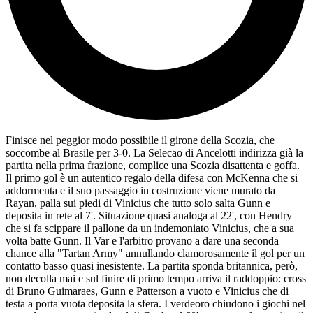
Finisce nel peggior modo possibile il girone della Scozia, che
soccombe al Brasile per 3-0. La Selecao di Ancelotti indirizza già la
partita nella prima frazione, complice una Scozia disattenta e goffa.
Il primo gol è un autentico regalo della difesa con McKenna che si
addormenta e il suo passaggio in costruzione viene murato da
Rayan, palla sui piedi di Vinicius che tutto solo salta Gunn e
deposita in rete al 7'. Situazione quasi analoga al 22', con Hendry
che si fa scippare il pallone da un indemoniato Vinicius, che a sua
volta batte Gunn. Il Var e l'arbitro provano a dare una seconda
chance alla "Tartan Army" annullando clamorosamente il gol per un
contatto basso quasi inesistente. La partita sponda britannica, però,
non decolla mai e sul finire di primo tempo arriva il raddoppio: cross
di Bruno Guimaraes, Gunn e Patterson a vuoto e Vinicius che di
testa a porta vuota deposita la sfera. I verdeoro chiudono i giochi nel