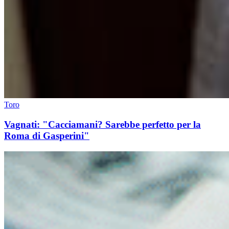
Toro
Vagnati: "Cacciamani? Sarebbe perfetto per la
Roma di Gasperini"