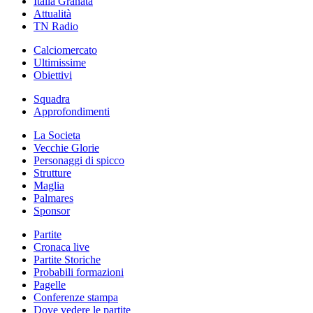
Italia Granata
Attualità
TN Radio
Calciomercato
Ultimissime
Obiettivi
Squadra
Approfondimenti
La Societa
Vecchie Glorie
Personaggi di spicco
Strutture
Maglia
Palmares
Sponsor
Partite
Cronaca live
Partite Storiche
Probabili formazioni
Pagelle
Conferenze stampa
Dove vedere le partite