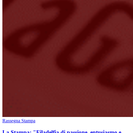
Rassegna Stampa
La Stampa: "Filadelfia di passione, entusiasmo e