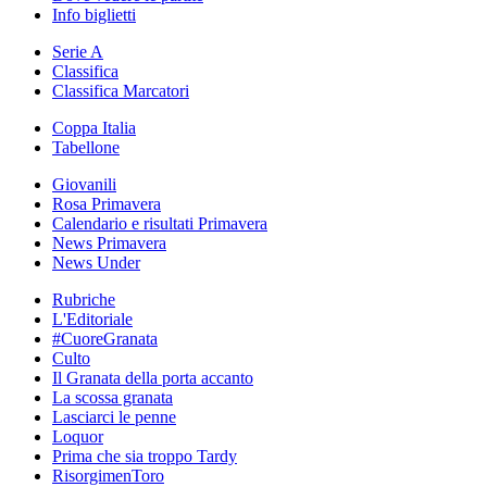
Info biglietti
Serie A
Classifica
Classifica Marcatori
Coppa Italia
Tabellone
Giovanili
Rosa Primavera
Calendario e risultati Primavera
News Primavera
News Under
Rubriche
L'Editoriale
#CuoreGranata
Culto
Il Granata della porta accanto
La scossa granata
Lasciarci le penne
Loquor
Prima che sia troppo Tardy
RisorgimenToro