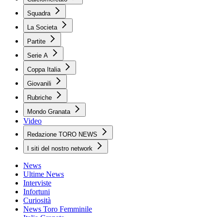
Squadra
La Societa
Partite
Serie A
Coppa Italia
Giovanili
Rubriche
Mondo Granata
Video
Redazione TORO NEWS
I siti del nostro network
News
Ultime News
Interviste
Infortuni
Curiosità
News Toro Femminile