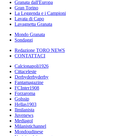
Granata dall'Europa
Gran Torino
La Leggenda e i Campioni
Lavata di Capo
Lavagnetta Granata
Mondo Granata
Sondaggi
Redazione TORO NEWS
CONTATTACI
Calcionapoli1926
Cittaceleste
Derbyderbyderby
Fantamagazine
FCInter1908
Forzaroma
Golssip
Hellas1903
Ilmilanista
Juvenews
Mediagol
Milanistichannel
Mondoudinese