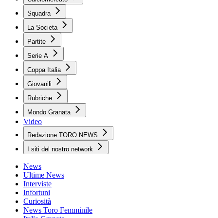
Squadra
La Societa
Partite
Serie A
Coppa Italia
Giovanili
Rubriche
Mondo Granata
Video
Redazione TORO NEWS
I siti del nostro network
News
Ultime News
Interviste
Infortuni
Curiosità
News Toro Femminile