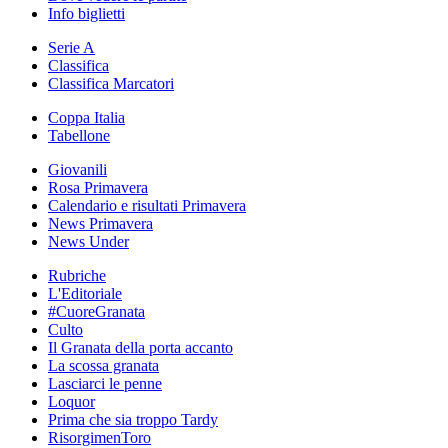
Info biglietti
Serie A
Classifica
Classifica Marcatori
Coppa Italia
Tabellone
Giovanili
Rosa Primavera
Calendario e risultati Primavera
News Primavera
News Under
Rubriche
L'Editoriale
#CuoreGranata
Culto
Il Granata della porta accanto
La scossa granata
Lasciarci le penne
Loquor
Prima che sia troppo Tardy
RisorgimenToro