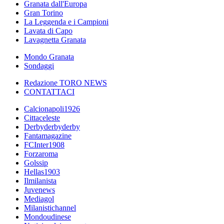
Granata dall'Europa
Gran Torino
La Leggenda e i Campioni
Lavata di Capo
Lavagnetta Granata
Mondo Granata
Sondaggi
Redazione TORO NEWS
CONTATTACI
Calcionapoli1926
Cittaceleste
Derbyderbyderby
Fantamagazine
FCInter1908
Forzaroma
Golssip
Hellas1903
Ilmilanista
Juvenews
Mediagol
Milanistichannel
Mondoudinese