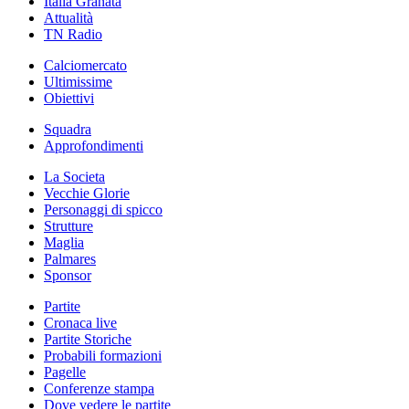
Italia Granata
Attualità
TN Radio
Calciomercato
Ultimissime
Obiettivi
Squadra
Approfondimenti
La Societa
Vecchie Glorie
Personaggi di spicco
Strutture
Maglia
Palmares
Sponsor
Partite
Cronaca live
Partite Storiche
Probabili formazioni
Pagelle
Conferenze stampa
Dove vedere le partite