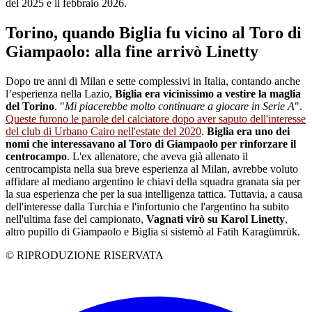
del 2025 e il febbraio 2026.
Torino, quando Biglia fu vicino al Toro di
Giampaolo: alla fine arrivò Linetty
Dopo tre anni di Milan e sette complessivi in Italia, contando anche
l’esperienza nella Lazio,
Biglia era vicinissimo a vestire la maglia
del Torino
. "
Mi piacerebbe molto continuare a giocare in Serie A
".
Queste furono le parole del calciatore dopo aver saputo dell'interesse
del club di Urbano Cairo nell'estate del 2020
.
Biglia era uno dei
nomi che interessavano al Toro di Giampaolo per rinforzare il
centrocampo
. L'ex allenatore, che aveva già allenato il
centrocampista nella sua breve esperienza al Milan, avrebbe voluto
affidare al mediano argentino le chiavi della squadra granata sia per
la sua esperienza che per la sua intelligenza tattica. Tuttavia, a causa
dell'interesse dalla Turchia e l'infortunio che l'argentino ha subito
nell'ultima fase del campionato,
Vagnati virò su Karol Linetty
,
altro pupillo di Giampaolo e Biglia si sistemò al Fatih Karagümrük.
© RIPRODUZIONE RISERVATA