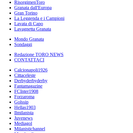
RisorgimenToro
Granata dall'Europa
Gran Torino
La Leggenda e i Campioni
Lavata di Capo
Lavagnetta Granata
Mondo Granata
Sondaggi
Redazione TORO NEWS
CONTATTACI
Calcionapoli1926
Cittaceleste
Derbyderbyderby
Fantamagazine
FCInter1908
Forzaroma
Golssip
Hellas1903
Ilmilanista
Juvenews
Mediagol
Milanistichannel