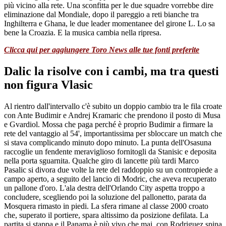
più vicino alla rete. Una sconfitta per le due squadre vorrebbe dire
eliminazione dal Mondiale, dopo il pareggio a reti bianche tra
Inghilterra e Ghana, le due leader momentanee del girone L. Lo sa
bene la Croazia. E la musica cambia nella ripresa.
Clicca qui per aggiungere Toro News alle tue fonti preferite
Dalic la risolve con i cambi, ma tra questi
non figura Vlasic
Al rientro dall'intervallo c'è subito un doppio cambio tra le fila croate
con Ante Budimir e Andrej Kramaric che prendono il posto di Musa
e Gvardiol. Mossa che paga perché è proprio Budimir a firmare la
rete del vantaggio al 54', importantissima per sbloccare un match che
si stava complicando minuto dopo minuto. La punta dell'Osasuna
raccoglie un fendente meraviglioso fornitogli da Stanisic e deposita
nella porta sguarnita. Qualche giro di lancette più tardi Marco
Pasalic si divora due volte la rete del raddoppio su un contropiede a
campo aperto, a seguito del lancio di Modric, che aveva recuperato
un pallone d'oro. L'ala destra dell'Orlando City aspetta troppo a
concludere, scegliendo poi la soluzione del pallonetto, parata da
Mosquera rimasto in piedi. La sfera rimane al classe 2000 croato
che, superato il portiere, spara altissimo da posizione defilata. La
partita si stappa e il Panama è più vivo che mai, con Rodriguez spina