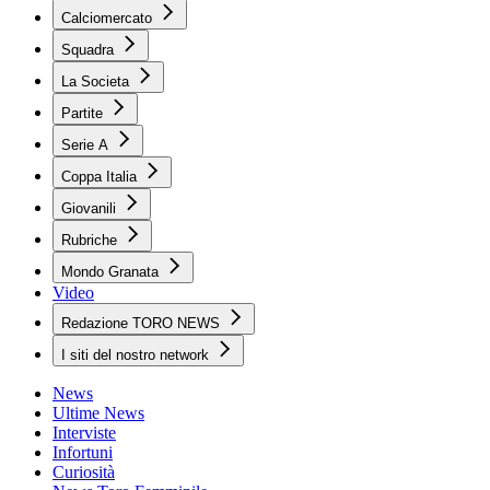
Calciomercato
Squadra
La Societa
Partite
Serie A
Coppa Italia
Giovanili
Rubriche
Mondo Granata
Video
Redazione TORO NEWS
I siti del nostro network
News
Ultime News
Interviste
Infortuni
Curiosità