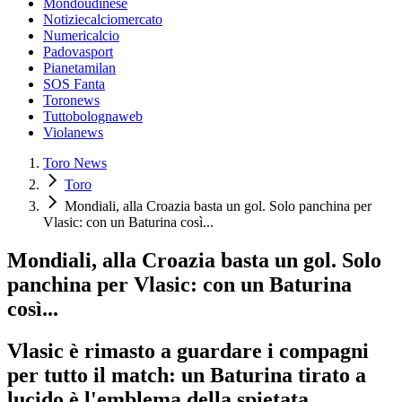
Mondoudinese
Notiziecalciomercato
Numericalcio
Padovasport
Pianetamilan
SOS Fanta
Toronews
Tuttobolognaweb
Violanews
Toro News
Toro
Mondiali, alla Croazia basta un gol. Solo panchina per
Vlasic: con un Baturina così...
Mondiali, alla Croazia basta un gol. Solo
panchina per Vlasic: con un Baturina
così...
Vlasic è rimasto a guardare i compagni
per tutto il match: un Baturina tirato a
lucido è l'emblema della spietata