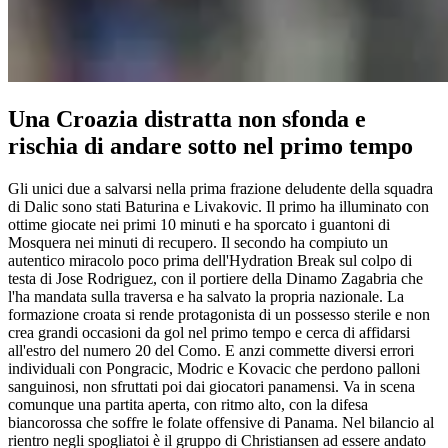
Una Croazia distratta non sfonda e
rischia di andare sotto nel primo tempo
Gli unici due a salvarsi nella prima frazione deludente della squadra
di Dalic sono stati Baturina e Livakovic. Il primo ha illuminato con
ottime giocate nei primi 10 minuti e ha sporcato i guantoni di
Mosquera nei minuti di recupero. Il secondo ha compiuto un
autentico miracolo poco prima dell'Hydration Break sul colpo di
testa di Jose Rodriguez, con il portiere della Dinamo Zagabria che
l'ha mandata sulla traversa e ha salvato la propria nazionale. La
formazione croata si rende protagonista di un possesso sterile e non
crea grandi occasioni da gol nel primo tempo e cerca di affidarsi
all'estro del numero 20 del Como. E anzi commette diversi errori
individuali con Pongracic, Modric e Kovacic che perdono palloni
sanguinosi, non sfruttati poi dai giocatori panamensi. Va in scena
comunque una partita aperta, con ritmo alto, con la difesa
biancorossa che soffre le folate offensive di Panama. Nel bilancio al
rientro negli spogliatoi è il gruppo di Christiansen ad essere andato