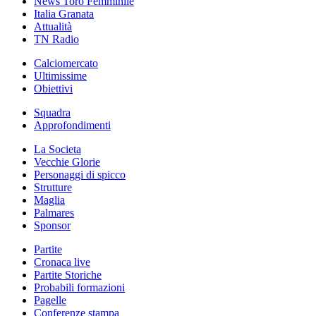
News Toro Femminile
Italia Granata
Attualità
TN Radio
Calciomercato
Ultimissime
Obiettivi
Squadra
Approfondimenti
La Societa
Vecchie Glorie
Personaggi di spicco
Strutture
Maglia
Palmares
Sponsor
Partite
Cronaca live
Partite Storiche
Probabili formazioni
Pagelle
Conferenze stampa