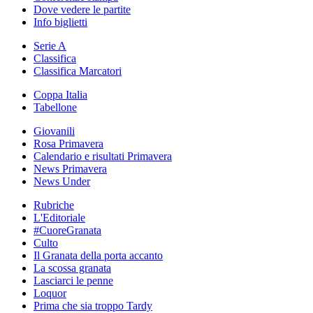
Dove vedere le partite
Info biglietti
Serie A
Classifica
Classifica Marcatori
Coppa Italia
Tabellone
Giovanili
Rosa Primavera
Calendario e risultati Primavera
News Primavera
News Under
Rubriche
L'Editoriale
#CuoreGranata
Culto
Il Granata della porta accanto
La scossa granata
Lasciarci le penne
Loquor
Prima che sia troppo Tardy