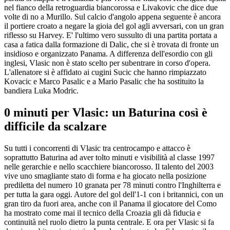
nel fianco della retroguardia biancorossa e Livakovic che dice due
volte di no a Murillo. Sul calcio d'angolo appena seguente è ancora
il portiere croato a negare la gioia del gol agli avversari, con un gran
riflesso su Harvey. E' l'ultimo vero sussulto di una partita portata a
casa a fatica dalla formazione di Dalic, che si è trovata di fronte un
insidioso e organizzato Panama. A differenza dell'esordio con gli
inglesi, Vlasic non è stato scelto per subentrare in corso d'opera.
L'allenatore si è affidato ai cugini Sucic che hanno rimpiazzato
Kovacic e Marco Pasalic e a Mario Pasalic che ha sostituito la
bandiera Luka Modric.
0 minuti per Vlasic: un Baturina così è
difficile da scalzare
Su tutti i concorrenti di Vlasic tra centrocampo e attacco è
soprattutto Baturina ad aver tolto minuti e visibilità al classe 1997
nelle gerarchie e nello scacchiere biancorosso. Il talento del 2003
vive uno smagliante stato di forma e ha giocato nella posizione
prediletta del numero 10 granata per 78 minuti contro l'Inghilterra e
per tutta la gara oggi. Autore del gol dell'1-1 con i britannici, con un
gran tiro da fuori area, anche con il Panama il giocatore del Como
ha mostrato come mai il tecnico della Croazia gli dà fiducia e
continuità nel ruolo dietro la punta centrale. E ora per Vlasic si fa