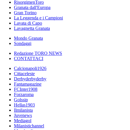
RisorgimenToro
Granata dall'Europa
Gran Torino
La Leggenda e i Campioni
Lavata di Capo
Lavagnetta Granata
Mondo Granata
Sondaggi
Redazione TORO NEWS
CONTATTACI
Calcionapoli1926
Cittaceleste
Derbyderbyderby
Fantamagazine
FCInter1908
Forzaroma
Golssip
Hellas1903
Ilmilanista
Juvenews
Mediagol
Milanistichannel