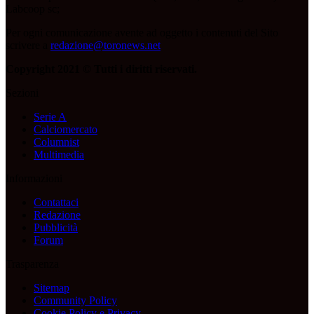
Labcoop sc;
Per ogni comunicazione avente ad oggetto i contenuti del Sito
scrivere a
redazione@toronews.net
Copyright 2021 © Tutti i diritti riservati.
Sezioni
Serie A
Calciomercato
Columnist
Multimedia
Informazioni
Contattaci
Redazione
Pubblicità
Forum
Trasparenza
Sitemap
Community Policy
Cookie Policy e Privacy