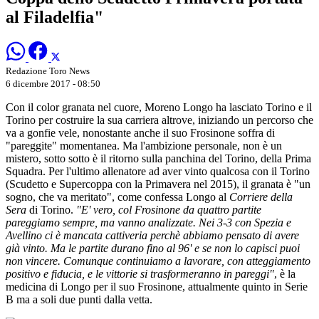
al Filadelfia"
Redazione Toro News
6 dicembre 2017 - 08:50
Con il color granata nel cuore, Moreno Longo ha lasciato Torino e il
Torino per costruire la sua carriera altrove, iniziando un percorso che
va a gonfie vele, nonostante anche il suo Frosinone soffra di
"pareggite" momentanea. Ma l'ambizione personale, non è un
mistero, sotto sotto è il ritorno sulla panchina del Torino, della Prima
Squadra. Per l'ultimo allenatore ad aver vinto qualcosa con il Torino
(Scudetto e Supercoppa con la Primavera nel 2015), il granata è "un
sogno, che va meritato", come confessa Longo al
Corriere della
Sera
di Torino.
"E' vero, col Frosinone da quattro partite
pareggiamo sempre, ma vanno analizzate. Nei 3-3 con Spezia e
Avellino ci è mancata cattiveria perchè abbiamo pensato di avere
già vinto. Ma le partite durano fino al 96' e se non lo capisci puoi
non vincere. Comunque continuiamo a lavorare, con atteggiamento
positivo e fiducia, e le vittorie si trasformeranno in pareggi"
, è la
medicina di Longo per il suo Frosinone, attualmente quinto in Serie
B ma a soli due punti dalla vetta.