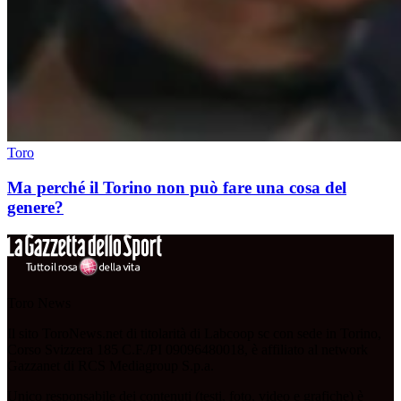
Toro
Ma perché il Torino non può fare una cosa del
genere?
Toro News
Il sito ToroNews.net di titolarità di Labcoop sc con sede in Torino,
Corso Svizzera 185 C.F./PI 09096480018, è affiliato al network
Gazzanet di RCS Mediagroup S.p.a.
Unico responsabile dei contenuti (testi, foto, video e grafiche) è