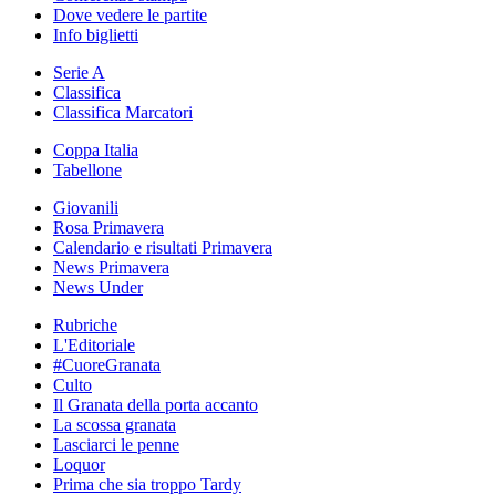
Dove vedere le partite
Info biglietti
Serie A
Classifica
Classifica Marcatori
Coppa Italia
Tabellone
Giovanili
Rosa Primavera
Calendario e risultati Primavera
News Primavera
News Under
Rubriche
L'Editoriale
#CuoreGranata
Culto
Il Granata della porta accanto
La scossa granata
Lasciarci le penne
Loquor
Prima che sia troppo Tardy