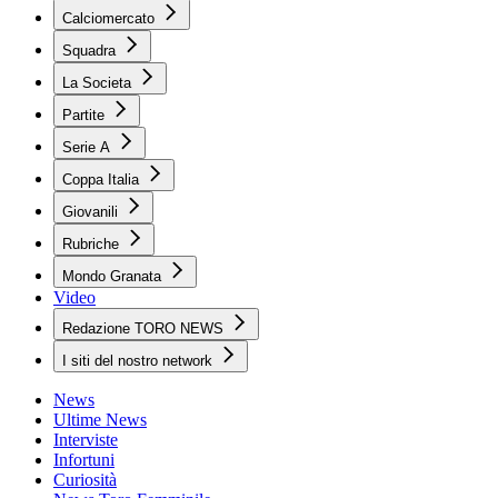
Calciomercato
Squadra
La Societa
Partite
Serie A
Coppa Italia
Giovanili
Rubriche
Mondo Granata
Video
Redazione TORO NEWS
I siti del nostro network
News
Ultime News
Interviste
Infortuni
Curiosità