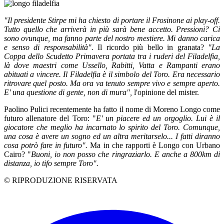
"Il presidente Stirpe mi ha chiesto di portare il Frosinone ai play-off.
Tutto quello che arriverà in più sarà bene accetto. Pressioni? Ci
sono ovunque, ma fanno parte del nostro mestiere. Mi danno carica
e senso di responsabilità".
Il ricordo più bello in granata?
"La
Coppa dello Scudetto Primavera portata tra i ruderi del Filadelfia,
là dove maestri come Ussello, Rabitti, Vatta e Rampanti erano
abituati a vincere. Il Filadelfia è il simbolo del Toro. Era necessario
ritrovare quel posto. Ma ora va tenuto sempre vivo e sempre aperto.
E' una questione di gente, non di mura",
l'opinione del mister.
Paolino Pulici recentemente ha fatto il nome di Moreno Longo come
futuro allenatore del Toro: "
E' un piacere ed un orgoglio. Lui è il
giocatore che meglio ha incarnato lo spirito del Toro. Comunque,
una cosa è avere un sogno ed un altra meritarselo... I fatti diranno
cosa potrò fare in futuro".
Ma in che rapporti è Longo con Urbano
Cairo? "
Buoni, io non posso che ringraziarlo. E anche a 800km di
distanza, io tifo sempre Toro".
© RIPRODUZIONE RISERVATA