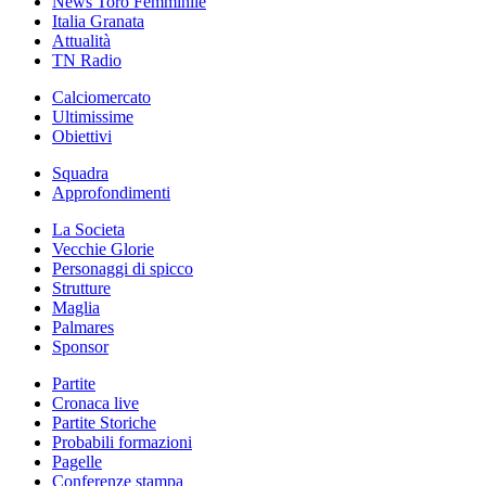
News Toro Femminile
Italia Granata
Attualità
TN Radio
Calciomercato
Ultimissime
Obiettivi
Squadra
Approfondimenti
La Societa
Vecchie Glorie
Personaggi di spicco
Strutture
Maglia
Palmares
Sponsor
Partite
Cronaca live
Partite Storiche
Probabili formazioni
Pagelle
Conferenze stampa