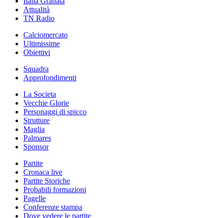
Italia Granata
Attualità
TN Radio
Calciomercato
Ultimissime
Obiettivi
Squadra
Approfondimenti
La Societa
Vecchie Glorie
Personaggi di spicco
Strutture
Maglia
Palmares
Sponsor
Partite
Cronaca live
Partite Storiche
Probabili formazioni
Pagelle
Conferenze stampa
Dove vedere le partite