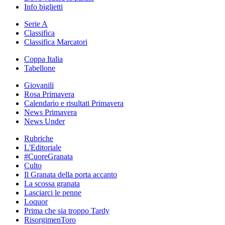
Info biglietti
Serie A
Classifica
Classifica Marcatori
Coppa Italia
Tabellone
Giovanili
Rosa Primavera
Calendario e risultati Primavera
News Primavera
News Under
Rubriche
L'Editoriale
#CuoreGranata
Culto
Il Granata della porta accanto
La scossa granata
Lasciarci le penne
Loquor
Prima che sia troppo Tardy
RisorgimenToro