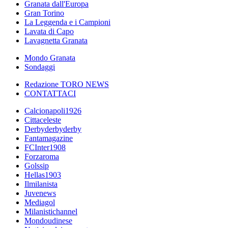
Granata dall'Europa
Gran Torino
La Leggenda e i Campioni
Lavata di Capo
Lavagnetta Granata
Mondo Granata
Sondaggi
Redazione TORO NEWS
CONTATTACI
Calcionapoli1926
Cittaceleste
Derbyderbyderby
Fantamagazine
FCInter1908
Forzaroma
Golssip
Hellas1903
Ilmilanista
Juvenews
Mediagol
Milanistichannel
Mondoudinese