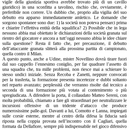
vigile della giustizia sportiva avrebbe trovato più di un cavillo
giuridico) in una sconfitta a tavolino, rischio che, ovviamente, è
preferibile non correre. Un dubbio che, proprio alla vigilia del suo
debutto era apparso immediatamente amletico. Le domande che
sorgono spontanee sono due: 1) la società non poteva pensarci prima
e chiarire l’effettiva entità della squalifica? 2) Possibile che in lega
nessuno abbia mai obiettato le dichiarazioni della società granata sul
rientro del giocatore e ancora a tutt’oggi nessuno abbia le idee chiare
sulla questione? Resta il fatto che, per precauzione, il debutto
dell’attaccante granata slitterà alla prossima partita di campionato,
quella contro il Milan.
A questo punto, anche a Udine, mister Novellino dovrà tirare fuori
dal suo cappello l’ennesimo coniglio, per far quadrare l’assetto di
una squadra che, tra mille problemi, non riesce mai a schierare lo
stesso undici iniziale. Senza Recoba e Zanetti, neppure convocati
per la trasferta, la formazione presenta incertezze e dubbi soltanto
nel reparto avanzato; perplessità che verranno risolte dal tecnico a
seconda di una formazione più votata al contenimento o più
spregiudicata. A difendere la porta, il collaudato Matteo Sereni, con
molta probabilità, chiamato a fare gli straordinari per neutralizzare le
incursioni offensive di un tridente d’attacco che produce
numerosissime palle-gol. Davanti a lui, Comotto e Lanna, impiegati
sulle corsie esterne, mentre al centro della difesa la fiducia sarà
riposta nella coppia provata nell’incontro con il Cagliari, quella
formata da Dellafiore, sempre più indispensabile nel gioco difensivo