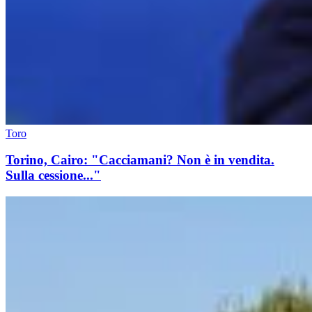
Toro
Torino, Cairo: "Cacciamani? Non è in vendita.
Sulla cessione..."