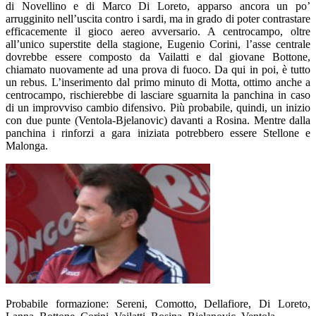
di Novellino e di Marco Di Loreto, apparso ancora un po’
arrugginito nell’uscita contro i sardi, ma in grado di poter contrastare
efficacemente il gioco aereo avversario. A centrocampo, oltre
all’unico superstite della stagione, Eugenio Corini, l’asse centrale
dovrebbe essere composto da Vailatti e dal giovane Bottone,
chiamato nuovamente ad una prova di fuoco. Da qui in poi, è tutto
un rebus. L’inserimento dal primo minuto di Motta, ottimo anche a
centrocampo, rischierebbe di lasciare sguarnita la panchina in caso
di un improvviso cambio difensivo. Più probabile, quindi, un inizio
con due punte (Ventola-Bjelanovic) davanti a Rosina. Mentre dalla
panchina i rinforzi a gara iniziata potrebbero essere Stellone e
Malonga.
Probabile formazione: Sereni, Comotto, Dellafiore, Di Loreto,