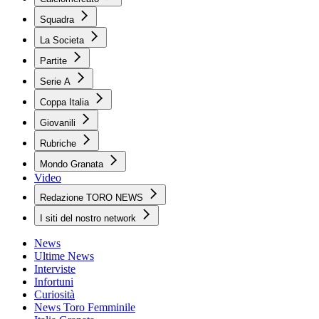
Squadra
La Societa
Partite
Serie A
Coppa Italia
Giovanili
Rubriche
Mondo Granata
Video
Redazione TORO NEWS
I siti del nostro network
News
Ultime News
Interviste
Infortuni
Curiosità
News Toro Femminile