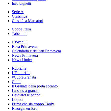
Info biglietti
Serie A
Classifica
Classifica Marcatori
Coppa Italia
Tabellone
Giovanili
Rosa Primavera
Calendario e risultati Primavera
News Primavera
News Under
Rubriche
L'Editoriale
#CuoreGranata
Culto
Il Granata della porta accanto
La scossa granata
Lasciarci le penne
Loquor
Prima che sia troppo Tardy
RisorgimenToro