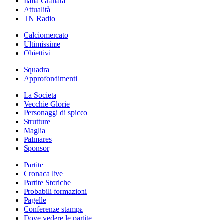
Italia Granata
Attualità
TN Radio
Calciomercato
Ultimissime
Obiettivi
Squadra
Approfondimenti
La Societa
Vecchie Glorie
Personaggi di spicco
Strutture
Maglia
Palmares
Sponsor
Partite
Cronaca live
Partite Storiche
Probabili formazioni
Pagelle
Conferenze stampa
Dove vedere le partite