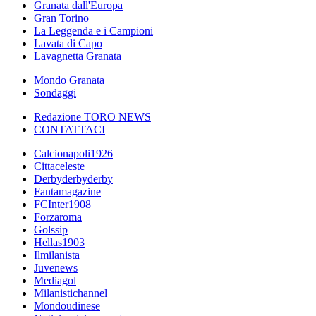
Granata dall'Europa
Gran Torino
La Leggenda e i Campioni
Lavata di Capo
Lavagnetta Granata
Mondo Granata
Sondaggi
Redazione TORO NEWS
CONTATTACI
Calcionapoli1926
Cittaceleste
Derbyderbyderby
Fantamagazine
FCInter1908
Forzaroma
Golssip
Hellas1903
Ilmilanista
Juvenews
Mediagol
Milanistichannel
Mondoudinese