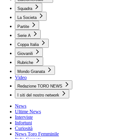
Squadra
La Societa
Partite
Serie A
Coppa Italia
Giovanili
Rubriche
Mondo Granata
Video
Redazione TORO NEWS
I siti del nostro network
News
Ultime News
Interviste
Infortuni
Curiosità
News Toro Femminile