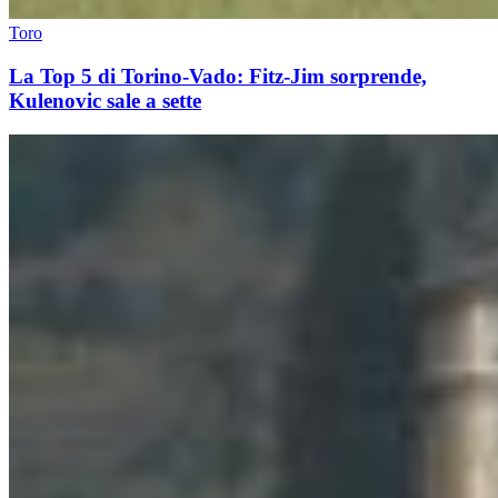
Toro
La Top 5 di Torino-Vado: Fitz-Jim sorprende,
Kulenovic sale a sette