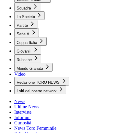
Squadra
La Societa
Partite
Serie A
Coppa Italia
Giovanili
Rubriche
Mondo Granata
Video
Redazione TORO NEWS
I siti del nostro network
News
Ultime News
Interviste
Infortuni
Curiosità
News Toro Femminile