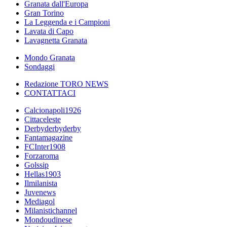
Granata dall'Europa
Gran Torino
La Leggenda e i Campioni
Lavata di Capo
Lavagnetta Granata
Mondo Granata
Sondaggi
Redazione TORO NEWS
CONTATTACI
Calcionapoli1926
Cittaceleste
Derbyderbyderby
Fantamagazine
FCInter1908
Forzaroma
Golssip
Hellas1903
Ilmilanista
Juvenews
Mediagol
Milanistichannel
Mondoudinese