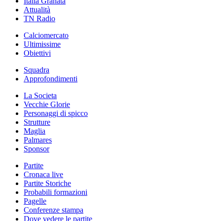
Italia Granata
Attualità
TN Radio
Calciomercato
Ultimissime
Obiettivi
Squadra
Approfondimenti
La Societa
Vecchie Glorie
Personaggi di spicco
Strutture
Maglia
Palmares
Sponsor
Partite
Cronaca live
Partite Storiche
Probabili formazioni
Pagelle
Conferenze stampa
Dove vedere le partite