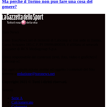
Ma perché il Torino non può fare una cosa del
genere?
Toro News
Il sito ToroNews.net di titolarità di Labcoop sc con sede in Torino,
Corso Svizzera 185 C.F./PI 09096480018, è affiliato al network
Gazzanet di RCS Mediagroup S.p.a.
Unico responsabile dei contenuti (testi, foto, video e grafiche) è
Labcoop sc;
Per ogni comunicazione avente ad oggetto i contenuti del Sito
scrivere a
redazione@toronews.net
Copyright 2021 © Tutti i diritti riservati.
Sezioni
Serie A
Calciomercato
Columnist