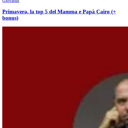
Giovanili
Primavera, la top 5 del Mamma e Papà Cairo (+
bonus)