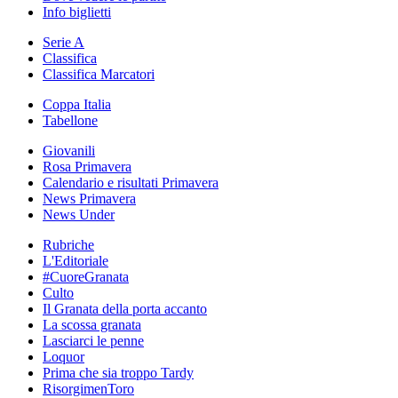
Info biglietti
Serie A
Classifica
Classifica Marcatori
Coppa Italia
Tabellone
Giovanili
Rosa Primavera
Calendario e risultati Primavera
News Primavera
News Under
Rubriche
L'Editoriale
#CuoreGranata
Culto
Il Granata della porta accanto
La scossa granata
Lasciarci le penne
Loquor
Prima che sia troppo Tardy
RisorgimenToro