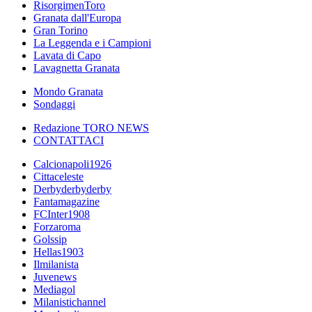
RisorgimenToro
Granata dall'Europa
Gran Torino
La Leggenda e i Campioni
Lavata di Capo
Lavagnetta Granata
Mondo Granata
Sondaggi
Redazione TORO NEWS
CONTATTACI
Calcionapoli1926
Cittaceleste
Derbyderbyderby
Fantamagazine
FCInter1908
Forzaroma
Golssip
Hellas1903
Ilmilanista
Juvenews
Mediagol
Milanistichannel