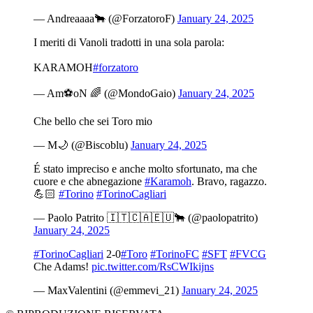
— Andreaaaa🐂 (@ForzatoroF)
January 24, 2025
I meriti di Vanoli tradotti in una sola parola:
KARAMOH
#forzatoro
— Am⚽️oN 🌈 (@MondoGaio)
January 24, 2025
Che bello che sei Toro mio
— M🌙 (@Biscoblu)
January 24, 2025
É stato impreciso e anche molto sfortunato, ma che
cuore e che abnegazione
#Karamoh
. Bravo, ragazzo.
💪🏻
#Torino
#TorinoCagliari
— Paolo Patrito 🇮🇹🇨🇦🇪🇺🐂 (@paolopatrito)
January 24, 2025
#TorinoCagliari
2-0
#Toro
#TorinoFC
#SFT
#FVCG
Che Adams!
pic.twitter.com/RsCWIkijns
— MaxValentini (@emmevi_21)
January 24, 2025