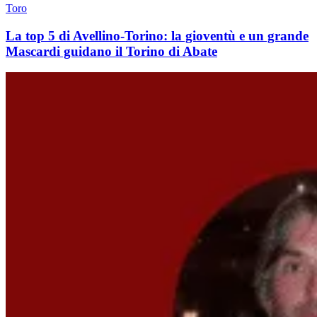
Toro
La top 5 di Avellino-Torino: la gioventù e un grande
Mascardi guidano il Torino di Abate