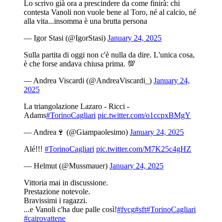
Lo scrivo già ora a prescindere da come finirà: chi
contesta Vanoli non vuole bene al Toro, né al calcio, né
alla vita...insomma è una brutta persona
— Igor Stasi (@IgorStasi)
January 24, 2025
Sulla partita di oggi non c'è nulla da dire. L'unica cosa,
è che forse andava chiusa prima. 💯
— Andrea Viscardi (@AndreaViscardi_)
January 24,
2025
La triangolazione Lazaro - Ricci -
Adams
#TorinoCagliari
pic.twitter.com/o1ccpxBMgY
— Andrea🍷 (@Giampaolesimo)
January 24, 2025
Alé!!!
#TorinoCagliari
pic.twitter.com/M7K25c4gHZ
— Helmut (@Mussmauer)
January 24, 2025
Vittoria mai in discussione.
Prestazione notevole.
Bravissimi i ragazzi.
...e Vanoli c'ha due palle così!
#fvcg
#sft
#TorinoCagliari
#cairovattene