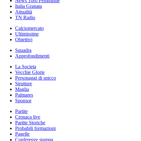
News Toro Femminile
Italia Granata
Attualità
TN Radio
Calciomercato
Ultimissime
Obiettivi
Squadra
Approfondimenti
La Societa
Vecchie Glorie
Personaggi di spicco
Strutture
Maglia
Palmares
Sponsor
Partite
Cronaca live
Partite Storiche
Probabili formazioni
Pagelle
Conferenze stampa