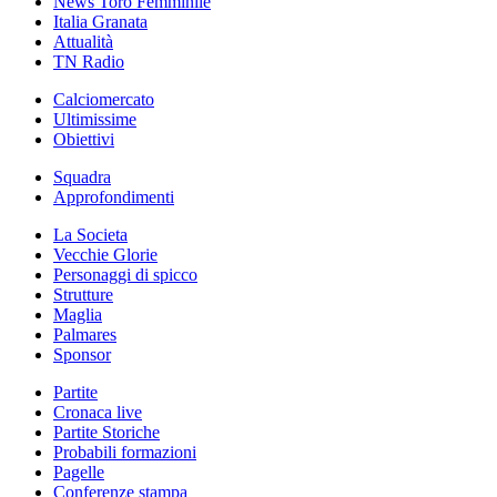
News Toro Femminile
Italia Granata
Attualità
TN Radio
Calciomercato
Ultimissime
Obiettivi
Squadra
Approfondimenti
La Societa
Vecchie Glorie
Personaggi di spicco
Strutture
Maglia
Palmares
Sponsor
Partite
Cronaca live
Partite Storiche
Probabili formazioni
Pagelle
Conferenze stampa