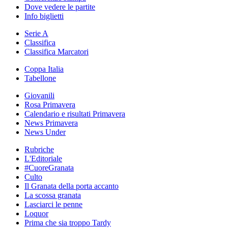
Dove vedere le partite
Info biglietti
Serie A
Classifica
Classifica Marcatori
Coppa Italia
Tabellone
Giovanili
Rosa Primavera
Calendario e risultati Primavera
News Primavera
News Under
Rubriche
L'Editoriale
#CuoreGranata
Culto
Il Granata della porta accanto
La scossa granata
Lasciarci le penne
Loquor
Prima che sia troppo Tardy