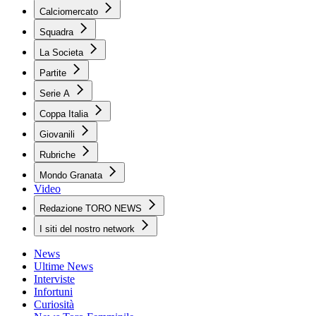
Calciomercato
Squadra
La Societa
Partite
Serie A
Coppa Italia
Giovanili
Rubriche
Mondo Granata
Video
Redazione TORO NEWS
I siti del nostro network
News
Ultime News
Interviste
Infortuni
Curiosità