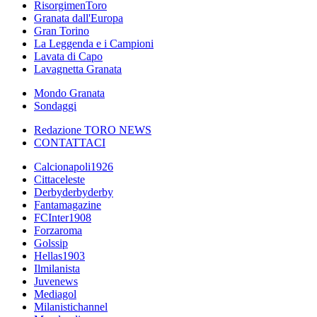
RisorgimenToro
Granata dall'Europa
Gran Torino
La Leggenda e i Campioni
Lavata di Capo
Lavagnetta Granata
Mondo Granata
Sondaggi
Redazione TORO NEWS
CONTATTACI
Calcionapoli1926
Cittaceleste
Derbyderbyderby
Fantamagazine
FCInter1908
Forzaroma
Golssip
Hellas1903
Ilmilanista
Juvenews
Mediagol
Milanistichannel