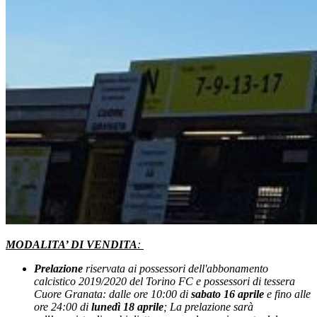
MODALITA’ DI VENDITA
:
Prelazione
riservata ai possessori dell'abbonamento
calcistico 2019/2020 del Torino FC e possessori di tessera
Cuore Granata: dalle ore 10:00 di
sabato 16 aprile
e fino alle
ore 24:00 di
lunedì 18 aprile
;
La prelazione sarà