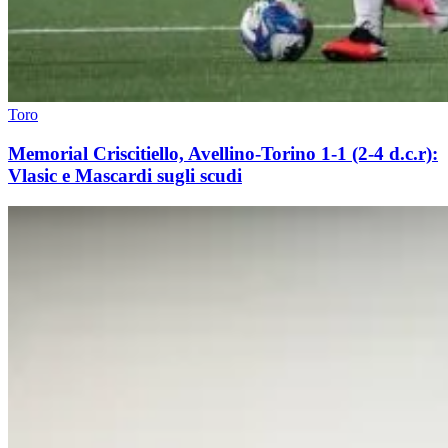
Toro
Memorial Criscitiello, Avellino-Torino 1-1 (2-4 d.c.r):
Vlasic e Mascardi sugli scudi