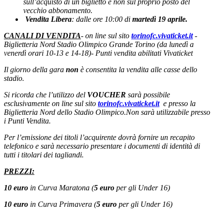
sull’acquisto di un biglietto e non sul proprio posto del
vecchio abbonamento.
Vendita Libera
: dalle ore 10:00 di
martedì 19 aprile.
CANALI DI VENDITA
- on line sul sito
torinofc.vivaticket.it
-
Biglietteria Nord Stadio Olimpico Grande Torino (da lunedì a
venerdì orari 10-13 e 14-18)
- Punti vendita abilitati Vivaticket
Il giorno della gara
non
è consentita la vendita alle casse dello
stadio.
Si ricorda che l’utilizzo del
VOUCHER
sarà possibile
esclusivamente on line sul sito
torinofc.vivaticket.it
e presso la
Biglietteria Nord dello Stadio Olimpico.
Non sarà utilizzabile presso
i Punti Vendita.
Per l’emissione dei titoli l’acquirente dovrà fornire un recapito
telefonico e sarà necessario presentare i documenti di identità di
tutti i titolari dei tagliandi.
PREZZI:
10 euro
in Curva Maratona (
5 euro
per gli Under 16)
10 euro
in Curva Primavera (
5 euro
per gli Under 16)