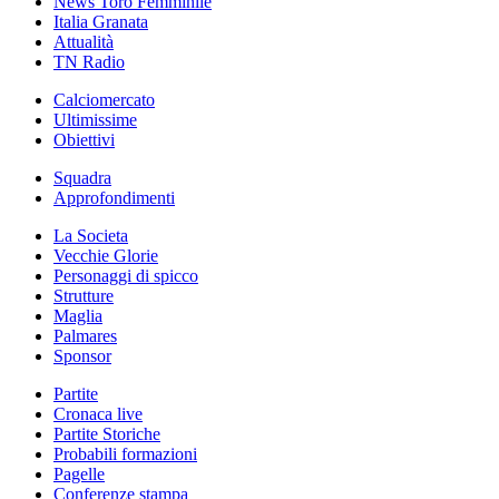
News Toro Femminile
Italia Granata
Attualità
TN Radio
Calciomercato
Ultimissime
Obiettivi
Squadra
Approfondimenti
La Societa
Vecchie Glorie
Personaggi di spicco
Strutture
Maglia
Palmares
Sponsor
Partite
Cronaca live
Partite Storiche
Probabili formazioni
Pagelle
Conferenze stampa