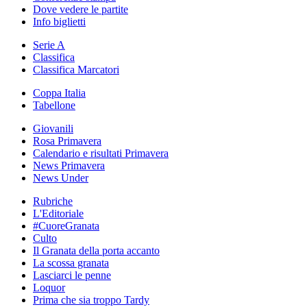
Dove vedere le partite
Info biglietti
Serie A
Classifica
Classifica Marcatori
Coppa Italia
Tabellone
Giovanili
Rosa Primavera
Calendario e risultati Primavera
News Primavera
News Under
Rubriche
L'Editoriale
#CuoreGranata
Culto
Il Granata della porta accanto
La scossa granata
Lasciarci le penne
Loquor
Prima che sia troppo Tardy