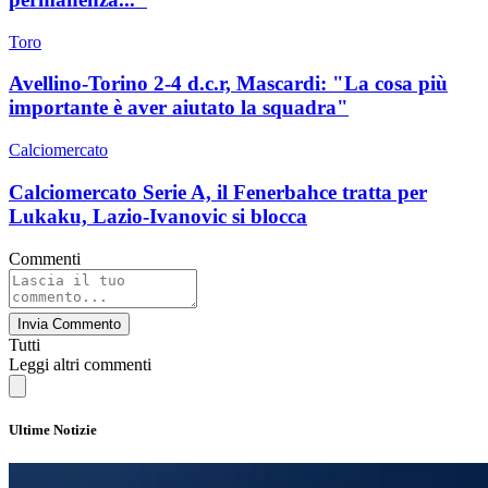
Toro
Avellino-Torino 2-4 d.c.r, Mascardi: "La cosa più
importante è aver aiutato la squadra"
Calciomercato
Calciomercato Serie A, il Fenerbahce tratta per
Lukaku, Lazio-Ivanovic si blocca
Commenti
Invia Commento
Tutti
Leggi altri commenti
Ultime Notizie