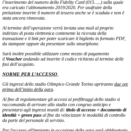
l’inserimento del numero della Fidelity Card (015…..) sulla quale
era caricato l’abbonamento 2019/2020. Per usufruire della
prelazione inserire il numero di tessera anche se è scaduta e non è
stata ancora rinnovata.
Al termine dell’operazione verrà inviata una mail al proprio
indirizzo di posta elettronica contenente la ricevuta della
transazione e il link per poter scaricare il biglietto in formato PDF,
da stampare oppure da presentare sullo smartphone.
Sarà inoltre possibile utilizzare come mezzo di pagamento
il
Voucher
andando ad inserire il codice richiesto al termine delle
fasi dell’acquisto.
NORME PER L’ACCESSO
Gli ingressi dello stadio Olimpico Grande Torino apriranno
due ore
prima dell’inizio della gara
.
Al fine di regolamentare gli accessi ai prefiltraggi dello stadio si
raccomanda di arrivare allo stadio con congruo anticipo e
presentarsi agli ingressi muniti di:
titolo di accesso + documento di
identità + green pass
al fine da velocizzare le modalità di controllo
da parte del personale di servizio.
Per l'accesso all'impianto in occasione della gara sarà obbligatorio