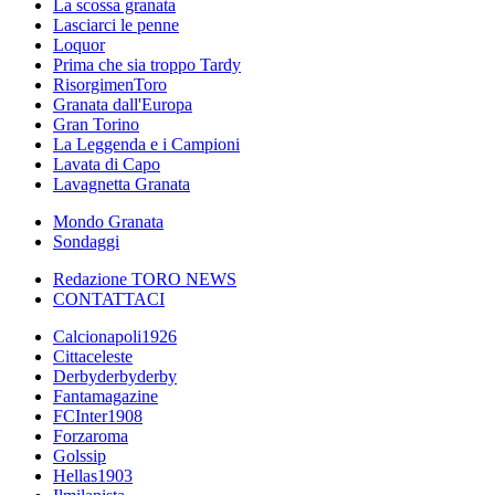
La scossa granata
Lasciarci le penne
Loquor
Prima che sia troppo Tardy
RisorgimenToro
Granata dall'Europa
Gran Torino
La Leggenda e i Campioni
Lavata di Capo
Lavagnetta Granata
Mondo Granata
Sondaggi
Redazione TORO NEWS
CONTATTACI
Calcionapoli1926
Cittaceleste
Derbyderbyderby
Fantamagazine
FCInter1908
Forzaroma
Golssip
Hellas1903