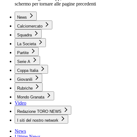
schermo per tornare alle pagine precedenti
News
Calciomercato
Squadra
La Societa
Partite
Serie A
Coppa Italia
Giovanili
Rubriche
Mondo Granata
Video
Redazione TORO NEWS
I siti del nostro network
News
Ultime News