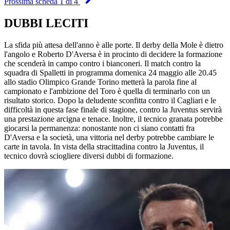
Prossima scheda 1 di 4
DUBBI LECITI
La sfida più attesa dell'anno è alle porte. Il derby della Mole è dietro
l'angolo e Roberto D'Aversa è in procinto di decidere la formazione
che scenderà in campo contro i bianconeri. Il match contro la
squadra di Spalletti in programma domenica 24 maggio alle 20.45
allo stadio Olimpico Grande Torino metterà la parola fine al
campionato e l'ambizione del Toro è quella di terminarlo con un
risultato storico. Dopo la deludente sconfitta contro il Cagliari e le
difficoltà in questa fase finale di stagione, contro la Juventus servirà
una prestazione arcigna e tenace. Inoltre, il tecnico granata potrebbe
giocarsi la permanenza: nonostante non ci siano contatti fra
D'Aversa e la società, una vittoria nel derby potrebbe cambiare le
carte in tavola. In vista della stracittadina contro la Juventus, il
tecnico dovrà sciogliere diversi dubbi di formazione.