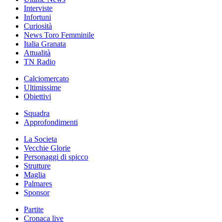
Interviste
Infortuni
Curiosità
News Toro Femminile
Italia Granata
Attualità
TN Radio
Calciomercato
Ultimissime
Obiettivi
Squadra
Approfondimenti
La Societa
Vecchie Glorie
Personaggi di spicco
Strutture
Maglia
Palmares
Sponsor
Partite
Cronaca live