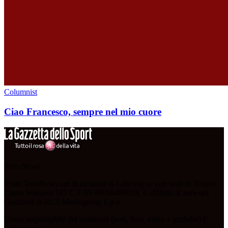
Columnist
Ciao Francesco, sempre nel mio cuore
Toro News
Il sito ToroNews.net di titolarità di Labcoop sc con sede in Torino,
Corso Svizzera 185 C.F./PI 09096480018, è affiliato al network
Gazzanet di RCS Mediagroup S.p.a.
Unico responsabile dei contenuti (testi, foto, video e grafiche) è