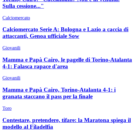
Sulla cessione..."
Calciomercato
Calciomercato Serie A: Bologna e Lazio a caccia di
attaccanti, Genoa ufficiale Sow
Giovanili
Mamma e Papà Cairo, le pagelle di Torino-Atalanta
4-1: Falasca rapace d'area
Giovanili
Mamma e Papà Cairo, Torino-Atalanta 4-1: i
granata staccano il pass per la finale
Toro
Contestare, pretendere, tifare: la Maratona spiega il
modello al Filadelfia