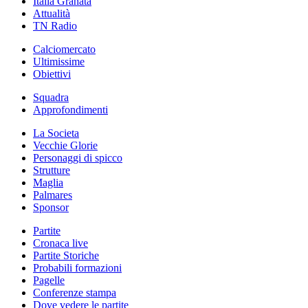
Italia Granata
Attualità
TN Radio
Calciomercato
Ultimissime
Obiettivi
Squadra
Approfondimenti
La Societa
Vecchie Glorie
Personaggi di spicco
Strutture
Maglia
Palmares
Sponsor
Partite
Cronaca live
Partite Storiche
Probabili formazioni
Pagelle
Conferenze stampa
Dove vedere le partite