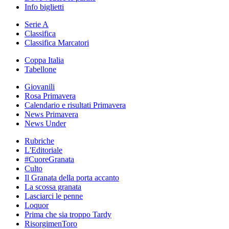
Info biglietti
Serie A
Classifica
Classifica Marcatori
Coppa Italia
Tabellone
Giovanili
Rosa Primavera
Calendario e risultati Primavera
News Primavera
News Under
Rubriche
L'Editoriale
#CuoreGranata
Culto
Il Granata della porta accanto
La scossa granata
Lasciarci le penne
Loquor
Prima che sia troppo Tardy
RisorgimenToro