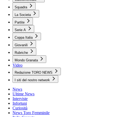
Squadra
La Societa
Partite
Serie A
Coppa Italia
Giovanili
Rubriche
Mondo Granata
Video
Redazione TORO NEWS
I siti del nostro network
News
Ultime News
Interviste
Infortuni
Curiosità
News Toro Femminile