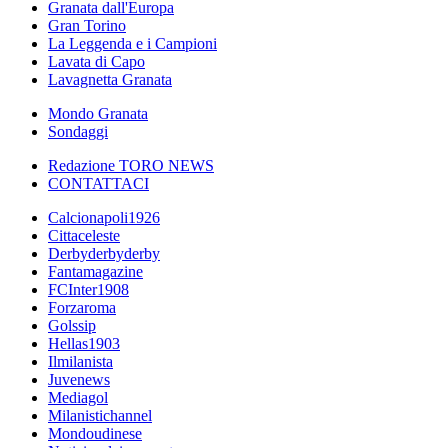
Granata dall'Europa
Gran Torino
La Leggenda e i Campioni
Lavata di Capo
Lavagnetta Granata
Mondo Granata
Sondaggi
Redazione TORO NEWS
CONTATTACI
Calcionapoli1926
Cittaceleste
Derbyderbyderby
Fantamagazine
FCInter1908
Forzaroma
Golssip
Hellas1903
Ilmilanista
Juvenews
Mediagol
Milanistichannel
Mondoudinese