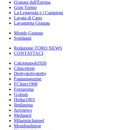
Granata dall'Europa
Gran Torino
La Leggenda e i Campioni
Lavata di Capo
Lavagnetta Granata
Mondo Granata
Sondaggi
Redazione TORO NEWS
CONTATTACI
Calcionapoli1926
Cittaceleste
Derbyderbyderby
Fantamagazine
FCInter1908
Forzaroma
Golssip
Hellas1903
Ilmilanista
Juvenews
Mediagol
Milanistichannel
Mondoudinese