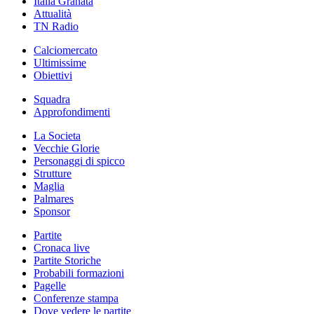
Italia Granata
Attualità
TN Radio
Calciomercato
Ultimissime
Obiettivi
Squadra
Approfondimenti
La Societa
Vecchie Glorie
Personaggi di spicco
Strutture
Maglia
Palmares
Sponsor
Partite
Cronaca live
Partite Storiche
Probabili formazioni
Pagelle
Conferenze stampa
Dove vedere le partite