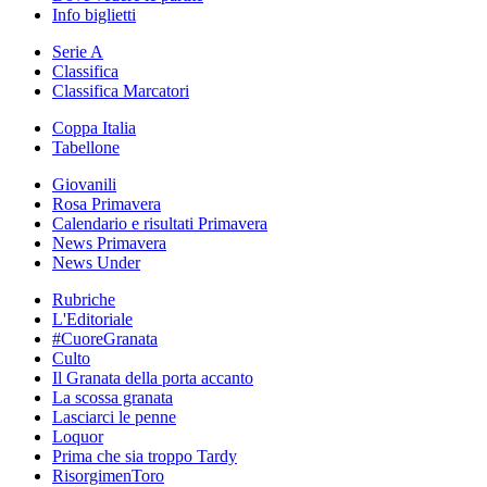
Info biglietti
Serie A
Classifica
Classifica Marcatori
Coppa Italia
Tabellone
Giovanili
Rosa Primavera
Calendario e risultati Primavera
News Primavera
News Under
Rubriche
L'Editoriale
#CuoreGranata
Culto
Il Granata della porta accanto
La scossa granata
Lasciarci le penne
Loquor
Prima che sia troppo Tardy
RisorgimenToro