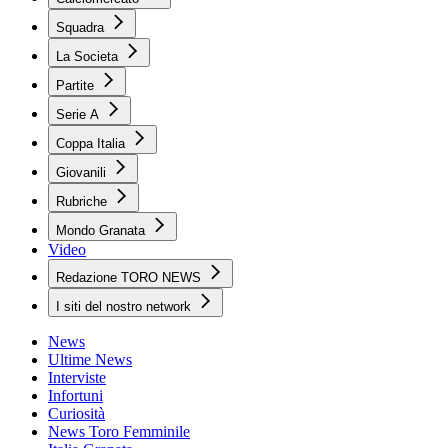
Squadra
La Societa
Partite
Serie A
Coppa Italia
Giovanili
Rubriche
Mondo Granata
Video
Redazione TORO NEWS
I siti del nostro network
News
Ultime News
Interviste
Infortuni
Curiosità
News Toro Femminile