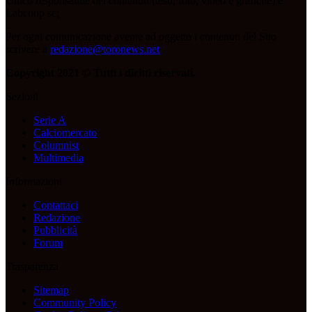
Unico responsabile dei contenuti (testi, foto, video e grafiche) è
Labcoop sc;
Per ogni comunicazione avente ad oggetto i contenuti del Sito
scrivere a
redazione@toronews.net
Copyright 2021 © Tutti i diritti riservati.
Sezioni
Serie A
Calciomercato
Columnist
Multimedia
Informazioni
Contattaci
Redazione
Pubblicità
Forum
Trasparenza
Sitemap
Community Policy