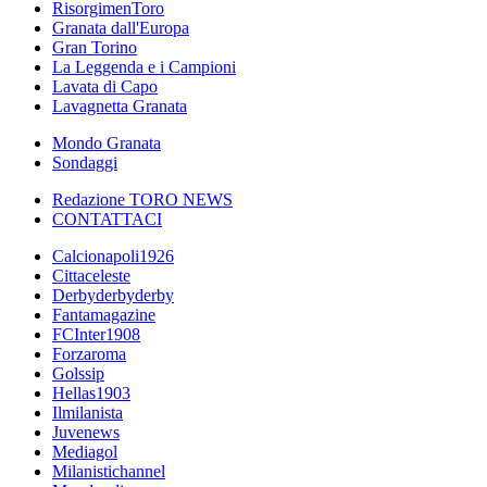
RisorgimenToro
Granata dall'Europa
Gran Torino
La Leggenda e i Campioni
Lavata di Capo
Lavagnetta Granata
Mondo Granata
Sondaggi
Redazione TORO NEWS
CONTATTACI
Calcionapoli1926
Cittaceleste
Derbyderbyderby
Fantamagazine
FCInter1908
Forzaroma
Golssip
Hellas1903
Ilmilanista
Juvenews
Mediagol
Milanistichannel