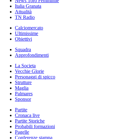
News Toro Femminile
Italia Granata
Attualità
TN Radio
Calciomercato
Ultimissime
Obiettivi
Squadra
Approfondimenti
La Societa
Vecchie Glorie
Personaggi di spicco
Strutture
Maglia
Palmares
Sponsor
Partite
Cronaca live
Partite Storiche
Probabili formazioni
Pagelle
Conferenze stampa