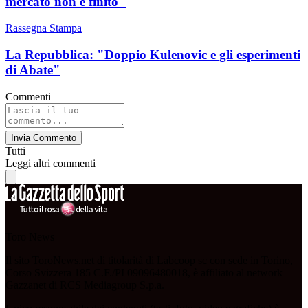
mercato non è finito"
Rassegna Stampa
La Repubblica: "Doppio Kulenovic e gli esperimenti
di Abate"
Commenti
Invia Commento
Tutti
Leggi altri commenti
Toro News
Il sito ToroNews.net di titolarità di Labcoop sc con sede in Torino,
Corso Svizzera 185 C.F./PI 09096480018, è affiliato al network
Gazzanet di RCS Mediagroup S.p.a.