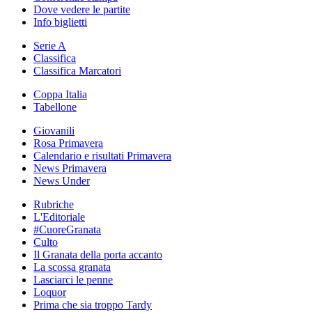
Dove vedere le partite
Info biglietti
Serie A
Classifica
Classifica Marcatori
Coppa Italia
Tabellone
Giovanili
Rosa Primavera
Calendario e risultati Primavera
News Primavera
News Under
Rubriche
L'Editoriale
#CuoreGranata
Culto
Il Granata della porta accanto
La scossa granata
Lasciarci le penne
Loquor
Prima che sia troppo Tardy