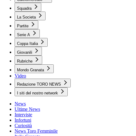
Squadra
La Societa
Partite
Serie A
Coppa Italia
Giovanili
Rubriche
Mondo Granata
Video
Redazione TORO NEWS
I siti del nostro network
News
Ultime News
Interviste
Infortuni
Curiosità
News Toro Femminile