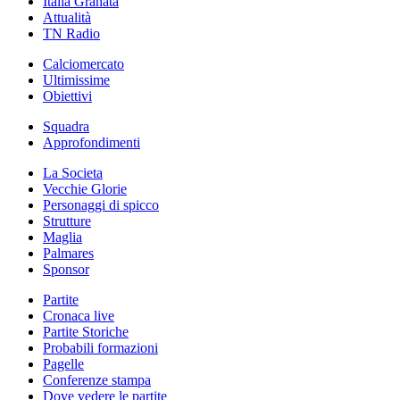
Italia Granata
Attualità
TN Radio
Calciomercato
Ultimissime
Obiettivi
Squadra
Approfondimenti
La Societa
Vecchie Glorie
Personaggi di spicco
Strutture
Maglia
Palmares
Sponsor
Partite
Cronaca live
Partite Storiche
Probabili formazioni
Pagelle
Conferenze stampa
Dove vedere le partite