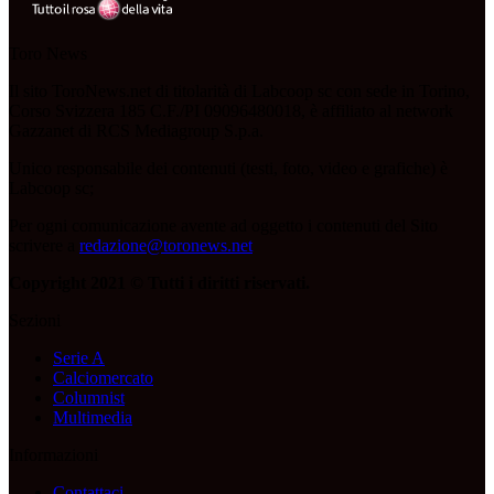
Toro News
Il sito ToroNews.net di titolarità di Labcoop sc con sede in Torino,
Corso Svizzera 185 C.F./PI 09096480018, è affiliato al network
Gazzanet di RCS Mediagroup S.p.a.
Unico responsabile dei contenuti (testi, foto, video e grafiche) è
Labcoop sc;
Per ogni comunicazione avente ad oggetto i contenuti del Sito
scrivere a
redazione@toronews.net
Copyright 2021 © Tutti i diritti riservati.
Sezioni
Serie A
Calciomercato
Columnist
Multimedia
Informazioni
Contattaci