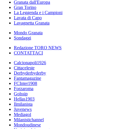
Granata dall'Europa
Gran Torino
La Leggenda e i Campioni
Lavata di Capo
Lavagnetta Granata
Mondo Granata
Sondaggi
Redazione TORO NEWS
CONTATTACI
Calcionapoli1926
Cittaceleste
Derbyderbyderby
Fantamagazine
FCInter1908
Forzaroma
Golssip
Hellas1903
Ilmilanista
Juvenews
Mediagol
Milanistichannel
Mondoudinese