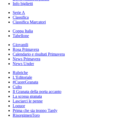
Info biglietti
Serie A
Classifica
Classifica Marcatori
Coppa Italia
Tabellone
Giovanili
Rosa Primavera
Calendario e risultati Primavera
News Primavera
News Under
Rubriche
L'Editoriale
#CuoreGranata
Culto
Il Granata della porta accanto
La scossa granata
Lasciarci le penne
Loquor
Prima che sia troppo Tardy
RisorgimenToro