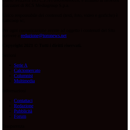
Corso Svizzera 185 C.F./PI 09096480018, è affiliato al network
Gazzanet di RCS Mediagroup S.p.a.
Unico responsabile dei contenuti (testi, foto, video e grafiche) è
Labcoop sc;
Per ogni comunicazione avente ad oggetto i contenuti del Sito
scrivere a
redazione@toronews.net
Copyright 2021 © Tutti i diritti riservati.
Sezioni
Serie A
Calciomercato
Columnist
Multimedia
Informazioni
Contattaci
Redazione
Pubblicità
Forum
Trasparenza