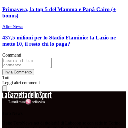
Primavera, la top 5 del Mamma e Papà Cairo (+
bonus)
Altre News
437,5 milioni per lo Stadio Flaminio: la Lazio ne
mette 10, il resto chi lo paga?
Commenti
Invia Commento
Tutti
Leggi altri commenti
Toro News
Il sito ToroNews.net di titolarità di Labcoop sc con sede in Torino,