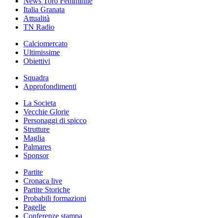
News Toro Femminile
Italia Granata
Attualità
TN Radio
Calciomercato
Ultimissime
Obiettivi
Squadra
Approfondimenti
La Societa
Vecchie Glorie
Personaggi di spicco
Strutture
Maglia
Palmares
Sponsor
Partite
Cronaca live
Partite Storiche
Probabili formazioni
Pagelle
Conferenze stampa