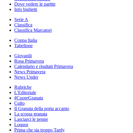
Dove vedere le partite
Info biglietti
Serie A
Classifica
Classifica Marcatori
Coppa Italia
Tabellone
Giovanili
Rosa Primavera
Calendario e risultati Primavera
News Primavera
News Under
Rubriche
L'Editoriale
#CuoreGranata
Culto
Il Granata della porta accanto
La scossa granata
Lasciarci le penne
Loquor
Prima che sia troppo Tardy