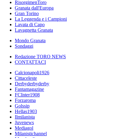
RisorgimenToro
Granata dall'Europa
Gran Torino
La Leggenda e i Campioni
Lavata di Capo
Lavagnetta Granata
Mondo Granata
Sondaggi
Redazione TORO NEWS
CONTATTACI
Calcionapoli1926
Cittaceleste
Derbyderbyderby
Fantamagazine
FCInter1908
Forzaroma
Golssip
Hellas1903
Ilmilanista
Juvenews
Mediagol
Milanistichannel