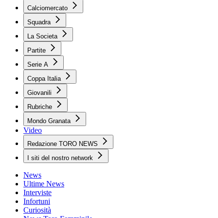
Calciomercato
Squadra
La Societa
Partite
Serie A
Coppa Italia
Giovanili
Rubriche
Mondo Granata
Video
Redazione TORO NEWS
I siti del nostro network
News
Ultime News
Interviste
Infortuni
Curiosità