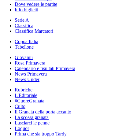
Dove vedere le partite
Info biglietti
Serie A
Classifica
Classifica Marcatori
Coppa Italia
Tabellone
Giovanili
Rosa Primavera
Calendario e risultati Primavera
News Primavera
News Under
Rubriche
L'Editoriale
#CuoreGranata
Culto
Il Granata della porta accanto
La scossa granata
Lasciarci le penne
Loquor
Prima che sia troppo Tardy