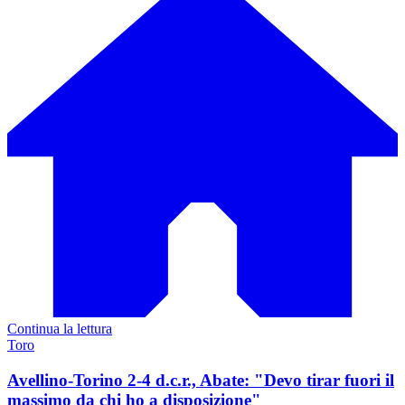
Continua la lettura
Toro
Avellino-Torino 2-4 d.c.r., Abate: "Devo tirar fuori il
massimo da chi ho a disposizione"