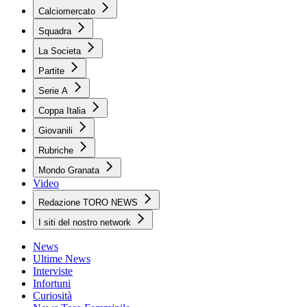
Calciomercato
Squadra
La Societa
Partite
Serie A
Coppa Italia
Giovanili
Rubriche
Mondo Granata
Video
Redazione TORO NEWS
I siti del nostro network
News
Ultime News
Interviste
Infortuni
Curiosità