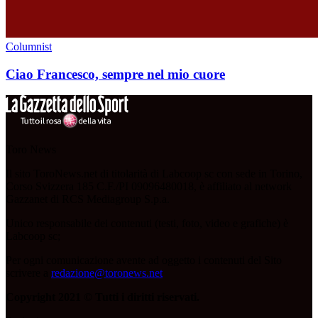
Columnist
Ciao Francesco, sempre nel mio cuore
Toro News
Il sito ToroNews.net di titolarità di Labcoop sc con sede in Torino,
Corso Svizzera 185 C.F./PI 09096480018, è affiliato al network
Gazzanet di RCS Mediagroup S.p.a.
Unico responsabile dei contenuti (testi, foto, video e grafiche) è
Labcoop sc;
Per ogni comunicazione avente ad oggetto i contenuti del Sito
scrivere a
redazione@toronews.net
Copyright 2021 © Tutti i diritti riservati.