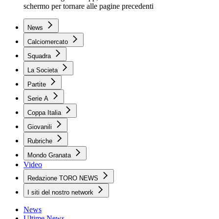
schermo per tornare alle pagine precedenti
News
Calciomercato
Squadra
La Societa
Partite
Serie A
Coppa Italia
Giovanili
Rubriche
Mondo Granata
Video
Redazione TORO NEWS
I siti del nostro network
News
Ultime News