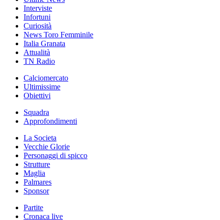
Interviste
Infortuni
Curiosità
News Toro Femminile
Italia Granata
Attualità
TN Radio
Calciomercato
Ultimissime
Obiettivi
Squadra
Approfondimenti
La Societa
Vecchie Glorie
Personaggi di spicco
Strutture
Maglia
Palmares
Sponsor
Partite
Cronaca live