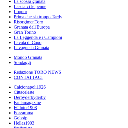
La scossa granata
Lasciarci le penne
Loquor
Prima che sia troppo Tardy
RisorgimenToro
Granata dall'Europa
Gran Torino
La Leggenda e i Campioni
Lavata di Capo
Lavagnetta Granata
Mondo Granata
Sondaggi
Redazione TORO NEWS
CONTATTACI
Calcionapoli1926
Cittaceleste
Derbyderbyderby
Fantamagazine
FCInter1908
Forzaroma
Golssip
Hellas1903