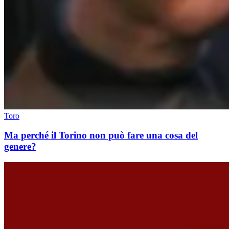
Toro
Ma perché il Torino non può fare una cosa del
genere?