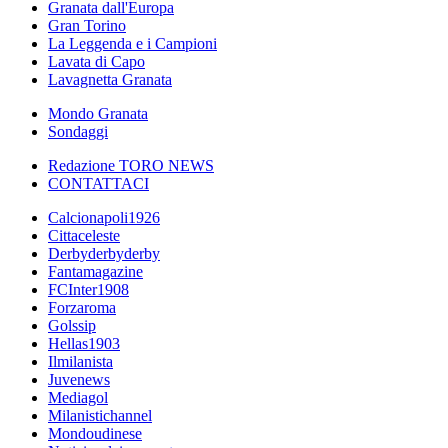
Granata dall'Europa
Gran Torino
La Leggenda e i Campioni
Lavata di Capo
Lavagnetta Granata
Mondo Granata
Sondaggi
Redazione TORO NEWS
CONTATTACI
Calcionapoli1926
Cittaceleste
Derbyderbyderby
Fantamagazine
FCInter1908
Forzaroma
Golssip
Hellas1903
Ilmilanista
Juvenews
Mediagol
Milanistichannel
Mondoudinese