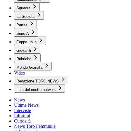
Squadra
La Societa
Partite
Serie A
Coppa Italia
Giovanili
Rubriche
Mondo Granata
Video
Redazione TORO NEWS
I siti del nostro network
News
Ultime News
Interviste
Infortuni
Curiosità
News Toro Femminile