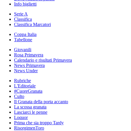
Info biglietti
Serie A
Classifica
Classifica Marcatori
Coppa Italia
Tabellone
Giovanili
Rosa Primavera
Calendario e risultati Primavera
News Primavera
News Under
Rubriche
L'Editoriale
#CuoreGranata
Culto
Il Granata della porta accanto
La scossa granata
Lasciarci le penne
Loquor
Prima che sia troppo Tardy
RisorgimenToro