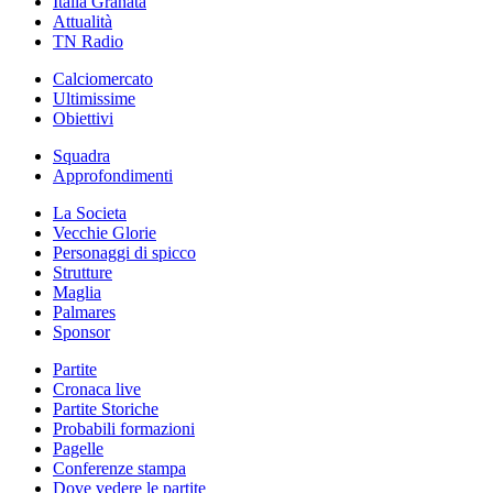
Italia Granata
Attualità
TN Radio
Calciomercato
Ultimissime
Obiettivi
Squadra
Approfondimenti
La Societa
Vecchie Glorie
Personaggi di spicco
Strutture
Maglia
Palmares
Sponsor
Partite
Cronaca live
Partite Storiche
Probabili formazioni
Pagelle
Conferenze stampa
Dove vedere le partite