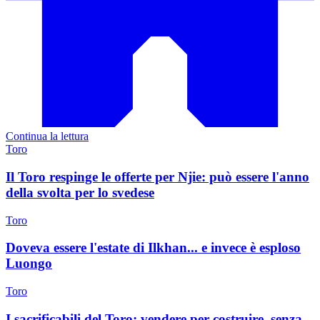
Continua la lettura
Toro
Il Toro respinge le offerte per Njie: può essere l'anno
della svolta per lo svedese
Toro
Doveva essere l'estate di Ilkhan... e invece è esploso
Luongo
Toro
I sacrificabili del Toro: vendere per costruire, senza