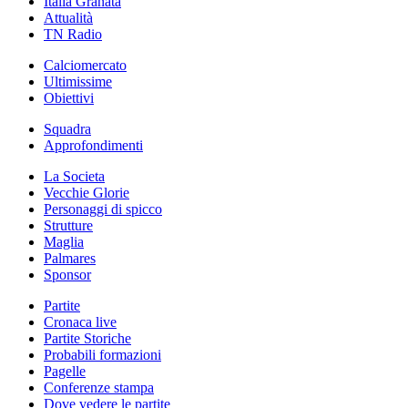
Italia Granata
Attualità
TN Radio
Calciomercato
Ultimissime
Obiettivi
Squadra
Approfondimenti
La Societa
Vecchie Glorie
Personaggi di spicco
Strutture
Maglia
Palmares
Sponsor
Partite
Cronaca live
Partite Storiche
Probabili formazioni
Pagelle
Conferenze stampa
Dove vedere le partite