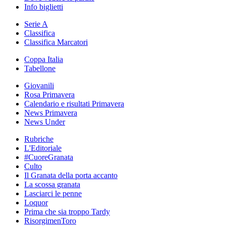
Info biglietti
Serie A
Classifica
Classifica Marcatori
Coppa Italia
Tabellone
Giovanili
Rosa Primavera
Calendario e risultati Primavera
News Primavera
News Under
Rubriche
L'Editoriale
#CuoreGranata
Culto
Il Granata della porta accanto
La scossa granata
Lasciarci le penne
Loquor
Prima che sia troppo Tardy
RisorgimenToro