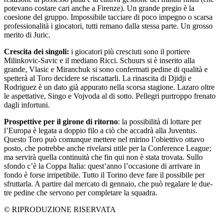
potevano costare cari anche a Firenze). Un grande pregio è la
coesione del gruppo. Impossibile tacciare di poco impegno o scarsa
professionalità i giocatori, tutti remano dalla stessa parte. Un grosso
merito di Juric.
Crescita dei singoli:
i giocatori più cresciuti sono il portiere
Milinkovic-Savic e il mediano Ricci. Schuurs si è inserito alla
grande, Vlasic e Miranchuk si sono confermati pedine di qualità e
spetterà al Toro decidere se riscattarli. La rinascita di Djidji e
Rodriguez è un dato già appurato nella scorsa stagione. Lazaro oltre
le aspettative, Singo e Vojvoda al di sotto. Pellegri purtroppo frenato
dagli infortuni.
Prospettive per il girone di ritorno
: la possibilità di lottare per
l’Europa è legata a doppio filo a ciò che accadrà alla Juventus.
Questo Toro può comunque mettere nel mirino l’obiettivo ottavo
posto, che potrebbe anche rivelarsi utile per la Conference League;
ma servirà quella continuità che fin qui non è stata trovata. Sullo
sfondo c’è la Coppa Italia: quest’anno l’occasione di arrivare in
fondo è forse irripetibile. Tutto il Torino deve fare il possibile per
sfruttarla. A partire dal mercato di gennaio, che può regalare le due-
tre pedine che servono per completare la squadra.
© RIPRODUZIONE RISERVATA