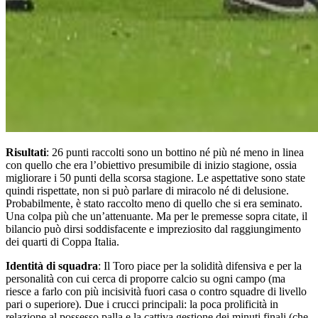
Risultati
: 26 punti raccolti sono un bottino né più né meno in linea
con quello che era l’obiettivo presumibile di inizio stagione, ossia
migliorare i 50 punti della scorsa stagione. Le aspettative sono state
quindi rispettate, non si può parlare di miracolo né di delusione.
Probabilmente, è stato raccolto meno di quello che si era seminato.
Una colpa più che un’attenuante. Ma per le premesse sopra citate, il
bilancio può dirsi soddisfacente e impreziosito dal raggiungimento
dei quarti di Coppa Italia.
Identità di squadra
: Il Toro piace per la solidità difensiva e per la
personalità con cui cerca di proporre calcio su ogni campo (ma
riesce a farlo con più incisività fuori casa o contro squadre di livello
pari o superiore). Due i crucci principali: la poca prolificità in
relazione al possesso palla e la cattiva gestione dei minuti finali (che