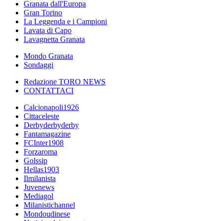
Granata dall'Europa
Gran Torino
La Leggenda e i Campioni
Lavata di Capo
Lavagnetta Granata
Mondo Granata
Sondaggi
Redazione TORO NEWS
CONTATTACI
Calcionapoli1926
Cittaceleste
Derbyderbyderby
Fantamagazine
FCInter1908
Forzaroma
Golssip
Hellas1903
Ilmilanista
Juvenews
Mediagol
Milanistichannel
Mondoudinese