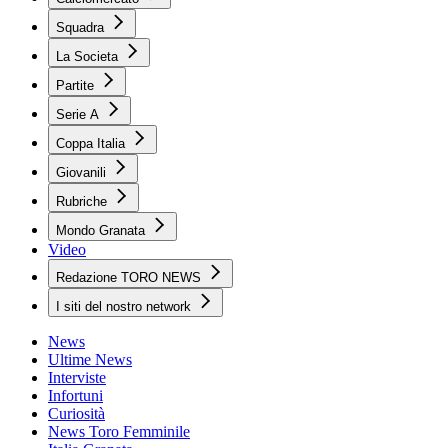
Squadra
La Societa
Partite
Serie A
Coppa Italia
Giovanili
Rubriche
Mondo Granata
Video
Redazione TORO NEWS
I siti del nostro network
News
Ultime News
Interviste
Infortuni
Curiosità
News Toro Femminile