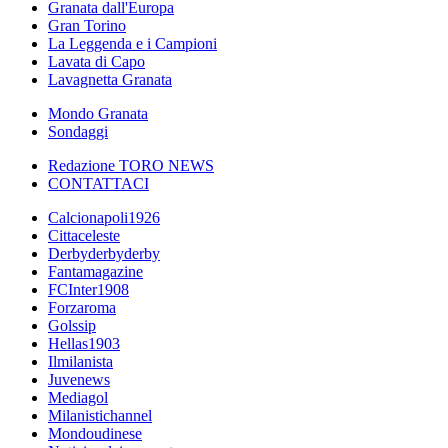
Granata dall'Europa
Gran Torino
La Leggenda e i Campioni
Lavata di Capo
Lavagnetta Granata
Mondo Granata
Sondaggi
Redazione TORO NEWS
CONTATTACI
Calcionapoli1926
Cittaceleste
Derbyderbyderby
Fantamagazine
FCInter1908
Forzaroma
Golssip
Hellas1903
Ilmilanista
Juvenews
Mediagol
Milanistichannel
Mondoudinese