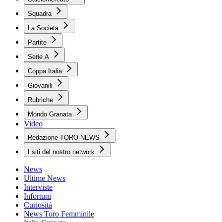
Squadra
La Societa
Partite
Serie A
Coppa Italia
Giovanili
Rubriche
Mondo Granata
Video
Redazione TORO NEWS
I siti del nostro network
News
Ultime News
Interviste
Infortuni
Curiosità
News Toro Femminile