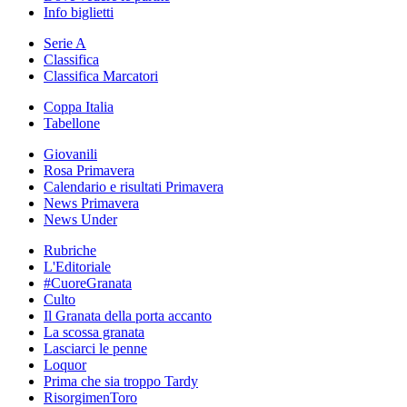
Info biglietti
Serie A
Classifica
Classifica Marcatori
Coppa Italia
Tabellone
Giovanili
Rosa Primavera
Calendario e risultati Primavera
News Primavera
News Under
Rubriche
L'Editoriale
#CuoreGranata
Culto
Il Granata della porta accanto
La scossa granata
Lasciarci le penne
Loquor
Prima che sia troppo Tardy
RisorgimenToro