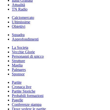
Italia Granata
Attualità
TN Radio
Calciomercato
Ultimissime
Obiettivi
Squadra
Approfondimenti
La Societa
Vecchie Glorie
Personaggi di spicco
Strutture
Maglia
Palmares
Sponsor
Partite
Cronaca live
Partite Storiche
Probabili formazioni
Pagelle
Conferenze stampa
Dove vedere le partite