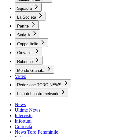
Squadra
La Societa
Partite
Serie A
Coppa Italia
Giovanili
Rubriche
Mondo Granata
Video
Redazione TORO NEWS
I siti del nostro network
News
Ultime News
Interviste
Infortuni
Curiosità
News Toro Femminile