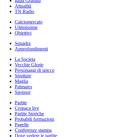
Italia Granata
Attualità
TN Radio
Calciomercato
Ultimissime
Obiettivi
Squadra
Approfondimenti
La Societa
Vecchie Glorie
Personaggi di spicco
Strutture
Maglia
Palmares
Sponsor
Partite
Cronaca live
Partite Storiche
Probabili formazioni
Pagelle
Conferenze stampa
Dove vedere le partite