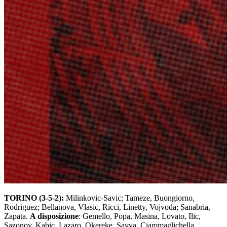
TORINO (3-5-2):
Milinkovic-Savic; Tameze, Buongiorno,
Rodriguez; Bellanova, Vlasic, Ricci, Linetty, Vojvoda; Sanabria,
Zapata.
A disposizione
: Gemello, Popa, Masina, Lovato, Ilic,
Sazonov, Kabic, Lazaro, Okereke, Savva, Ciammaglichella.