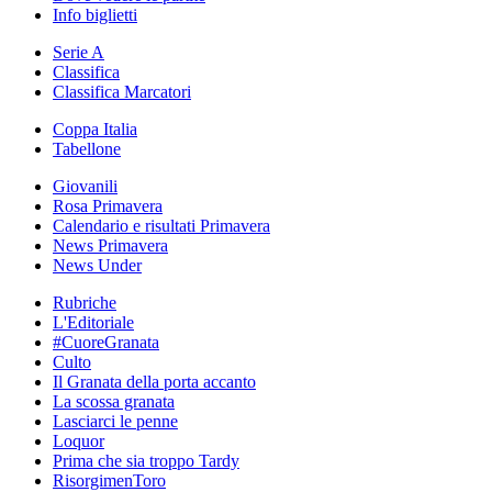
Info biglietti
Serie A
Classifica
Classifica Marcatori
Coppa Italia
Tabellone
Giovanili
Rosa Primavera
Calendario e risultati Primavera
News Primavera
News Under
Rubriche
L'Editoriale
#CuoreGranata
Culto
Il Granata della porta accanto
La scossa granata
Lasciarci le penne
Loquor
Prima che sia troppo Tardy
RisorgimenToro