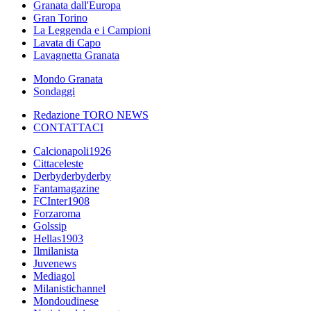
Granata dall'Europa
Gran Torino
La Leggenda e i Campioni
Lavata di Capo
Lavagnetta Granata
Mondo Granata
Sondaggi
Redazione TORO NEWS
CONTATTACI
Calcionapoli1926
Cittaceleste
Derbyderbyderby
Fantamagazine
FCInter1908
Forzaroma
Golssip
Hellas1903
Ilmilanista
Juvenews
Mediagol
Milanistichannel
Mondoudinese