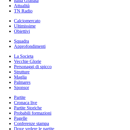
Italia Granata
Attualità
TN Radio
Calciomercato
Ultimissime
Obiettivi
Squadra
Approfondimenti
La Societa
Vecchie Glorie
Personaggi di spicco
Strutture
Maglia
Palmares
Sponsor
Partite
Cronaca live
Partite Storiche
Probabili formazioni
Pagelle
Conferenze stampa
Dove vedere le partite