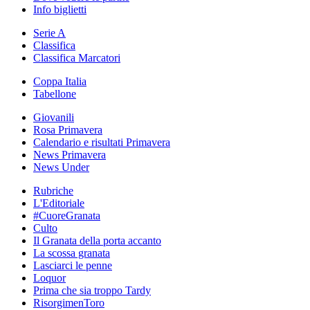
Info biglietti
Serie A
Classifica
Classifica Marcatori
Coppa Italia
Tabellone
Giovanili
Rosa Primavera
Calendario e risultati Primavera
News Primavera
News Under
Rubriche
L'Editoriale
#CuoreGranata
Culto
Il Granata della porta accanto
La scossa granata
Lasciarci le penne
Loquor
Prima che sia troppo Tardy
RisorgimenToro