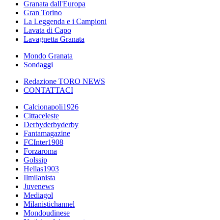
Granata dall'Europa
Gran Torino
La Leggenda e i Campioni
Lavata di Capo
Lavagnetta Granata
Mondo Granata
Sondaggi
Redazione TORO NEWS
CONTATTACI
Calcionapoli1926
Cittaceleste
Derbyderbyderby
Fantamagazine
FCInter1908
Forzaroma
Golssip
Hellas1903
Ilmilanista
Juvenews
Mediagol
Milanistichannel
Mondoudinese