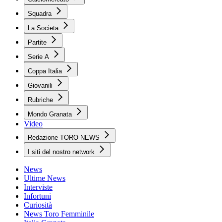
Squadra
La Societa
Partite
Serie A
Coppa Italia
Giovanili
Rubriche
Mondo Granata
Video
Redazione TORO NEWS
I siti del nostro network
News
Ultime News
Interviste
Infortuni
Curiosità
News Toro Femminile