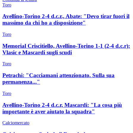
Toro
Avellino-Torino 2-4 d.c.r., Abate: "Devo tirar fuori il
massimo da chi ho a disposizione"
Toro
Memorial Criscitiello, Avellino-Torino 1-1 (2-4 d.c.r):
Vlasic e Mascardi sugli scudi
Toro
Petrachi: "Cacciamani attenzionato. Sulla sua
permanenza..."
Toro
Avellino-Torino 2-4 d.c.r, Mascardi: "La cosa più
importante è aver aiutato la squadra"
Calciomercato