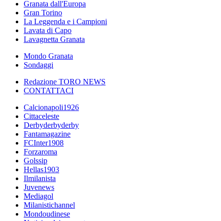
Granata dall'Europa
Gran Torino
La Leggenda e i Campioni
Lavata di Capo
Lavagnetta Granata
Mondo Granata
Sondaggi
Redazione TORO NEWS
CONTATTACI
Calcionapoli1926
Cittaceleste
Derbyderbyderby
Fantamagazine
FCInter1908
Forzaroma
Golssip
Hellas1903
Ilmilanista
Juvenews
Mediagol
Milanistichannel
Mondoudinese