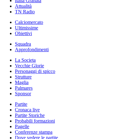
Italia Granata
Attualità
TN Radio
Calciomercato
Ultimissime
Obiettivi
Squadra
Approfondimenti
La Societa
Vecchie Glorie
Personaggi di spicco
Strutture
Maglia
Palmares
Sponsor
Partite
Cronaca live
Partite Storiche
Probabili formazioni
Pagelle
Conferenze stampa
Dove vedere le partite