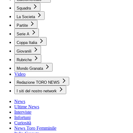
Squadra
La Societa
Partite
Serie A
Coppa Italia
Giovanili
Rubriche
Mondo Granata
Video
Redazione TORO NEWS
I siti del nostro network
News
Ultime News
Interviste
Infortuni
Curiosità
News Toro Femminile