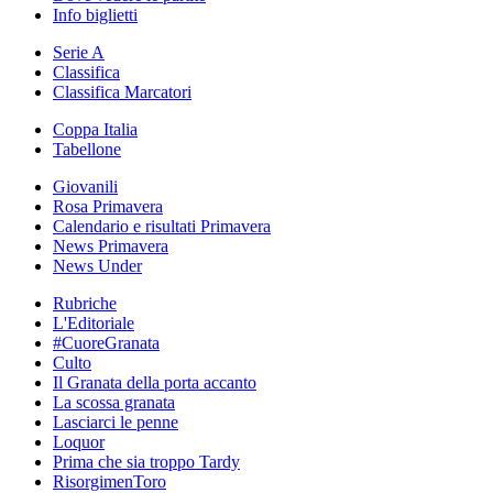
Info biglietti
Serie A
Classifica
Classifica Marcatori
Coppa Italia
Tabellone
Giovanili
Rosa Primavera
Calendario e risultati Primavera
News Primavera
News Under
Rubriche
L'Editoriale
#CuoreGranata
Culto
Il Granata della porta accanto
La scossa granata
Lasciarci le penne
Loquor
Prima che sia troppo Tardy
RisorgimenToro