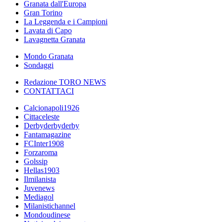
Granata dall'Europa
Gran Torino
La Leggenda e i Campioni
Lavata di Capo
Lavagnetta Granata
Mondo Granata
Sondaggi
Redazione TORO NEWS
CONTATTACI
Calcionapoli1926
Cittaceleste
Derbyderbyderby
Fantamagazine
FCInter1908
Forzaroma
Golssip
Hellas1903
Ilmilanista
Juvenews
Mediagol
Milanistichannel
Mondoudinese