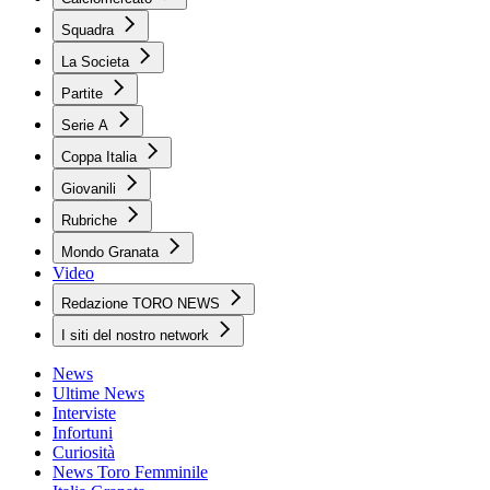
Squadra
La Societa
Partite
Serie A
Coppa Italia
Giovanili
Rubriche
Mondo Granata
Video
Redazione TORO NEWS
I siti del nostro network
News
Ultime News
Interviste
Infortuni
Curiosità
News Toro Femminile