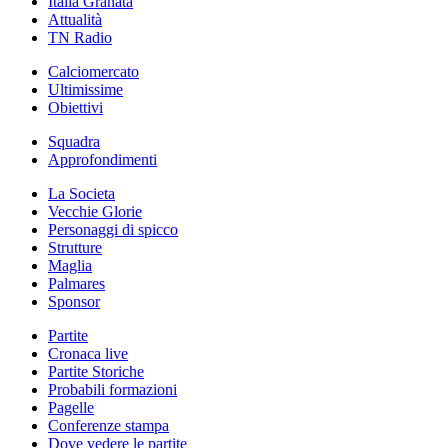
Italia Granata
Attualità
TN Radio
Calciomercato
Ultimissime
Obiettivi
Squadra
Approfondimenti
La Societa
Vecchie Glorie
Personaggi di spicco
Strutture
Maglia
Palmares
Sponsor
Partite
Cronaca live
Partite Storiche
Probabili formazioni
Pagelle
Conferenze stampa
Dove vedere le partite