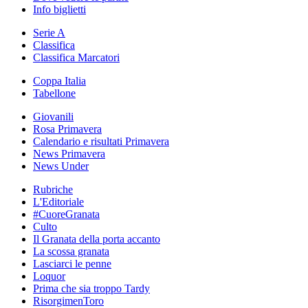
Info biglietti
Serie A
Classifica
Classifica Marcatori
Coppa Italia
Tabellone
Giovanili
Rosa Primavera
Calendario e risultati Primavera
News Primavera
News Under
Rubriche
L'Editoriale
#CuoreGranata
Culto
Il Granata della porta accanto
La scossa granata
Lasciarci le penne
Loquor
Prima che sia troppo Tardy
RisorgimenToro