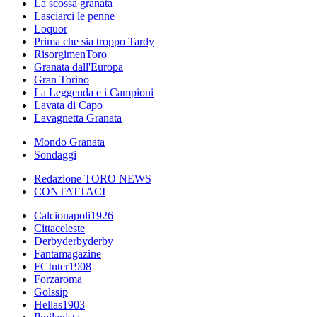
La scossa granata
Lasciarci le penne
Loquor
Prima che sia troppo Tardy
RisorgimenToro
Granata dall'Europa
Gran Torino
La Leggenda e i Campioni
Lavata di Capo
Lavagnetta Granata
Mondo Granata
Sondaggi
Redazione TORO NEWS
CONTATTACI
Calcionapoli1926
Cittaceleste
Derbyderbyderby
Fantamagazine
FCInter1908
Forzaroma
Golssip
Hellas1903