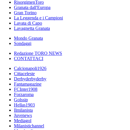
RisorgimenToro
Granata dall'Europa
Gran Torino
La Leggenda e i Campioni
Lavata di Capo
Lavagnetta Granata
Mondo Granata
Sondaggi
Redazione TORO NEWS
CONTATTACI
Calcionapoli1926
Cittaceleste
Derbyderbyderby
Fantamagazine
FCInter1908
Forzaroma
Golssip
Hellas1903
Ilmilanista
Juvenews
Mediagol
Milanistichannel