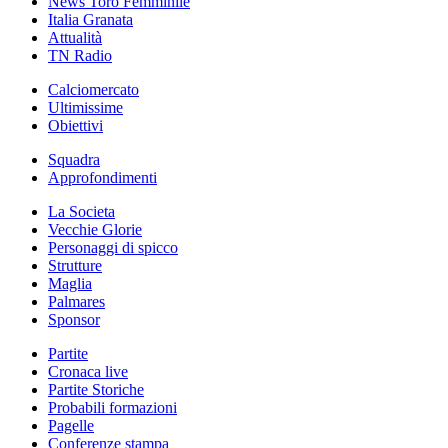
News Toro Femminile
Italia Granata
Attualità
TN Radio
Calciomercato
Ultimissime
Obiettivi
Squadra
Approfondimenti
La Societa
Vecchie Glorie
Personaggi di spicco
Strutture
Maglia
Palmares
Sponsor
Partite
Cronaca live
Partite Storiche
Probabili formazioni
Pagelle
Conferenze stampa