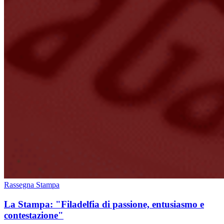
Rassegna Stampa
La Stampa: "Filadelfia di passione, entusiasmo e
contestazione"