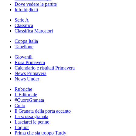
Dove vedere le partite
Info biglietti
Serie A
Classifica
Classifica Marcatori
Coppa Italia
Tabellone
Giovanili
Rosa Primavera
Calendario e risultati Primavera
News Primavera
News Under
Rubriche
L'Editoriale
#CuoreGranata
Culto
Il Granata della porta accanto
La scossa granata
Lasciarci le penne
Loquor
Prima che sia troppo Tardy