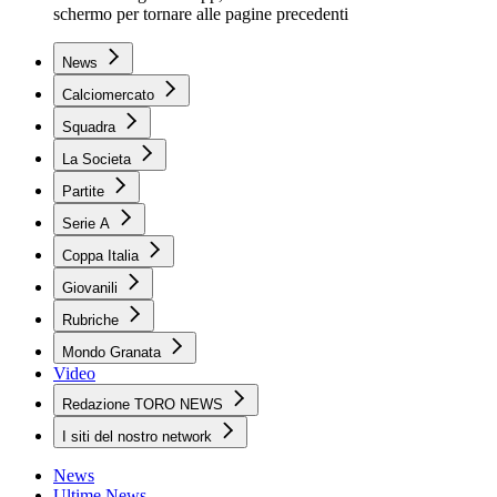
schermo per tornare alle pagine precedenti
News
Calciomercato
Squadra
La Societa
Partite
Serie A
Coppa Italia
Giovanili
Rubriche
Mondo Granata
Video
Redazione TORO NEWS
I siti del nostro network
News
Ultime News