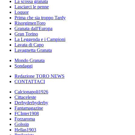
La scossa granata
Lasciarci le penne
Loquor
Prima che sia troppo Tardy
RisorgimenToro
Granata dall'Europa
Gran Torino
La Leggenda e i Campioni
Lavata di Capo
Lavagnetta Granata
Mondo Granata
Sondaggi
Redazione TORO NEWS
CONTATTACI
Calcionapoli1926
Cittaceleste
Derbyderbyderby
Fantamagazine
FCInter1908
Forzaroma
Golssip
Hellas1903