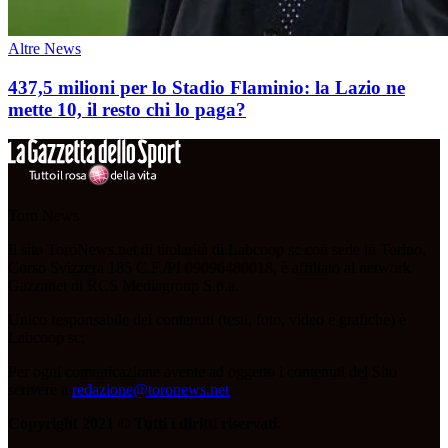
Altre News
437,5 milioni per lo Stadio Flaminio: la Lazio ne
mette 10, il resto chi lo paga?
Toro News
Il sito ToroNews.net di titolarità di Labcoop sc con sede in Torino,
Corso Svizzera 185 C.F./PI 09096480018, è affiliato al network
Gazzanet di RCS Mediagroup S.p.a.
Unico responsabile dei contenuti (testi, foto, video e grafiche) è
Labcoop sc;
Per ogni comunicazione avente ad oggetto i contenuti del Sito
scrivere a
redazione@toronews.net
Copyright 2021 © Tutti i diritti riservati.