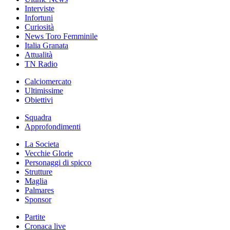
Interviste
Infortuni
Curiosità
News Toro Femminile
Italia Granata
Attualità
TN Radio
Calciomercato
Ultimissime
Obiettivi
Squadra
Approfondimenti
La Societa
Vecchie Glorie
Personaggi di spicco
Strutture
Maglia
Palmares
Sponsor
Partite
Cronaca live