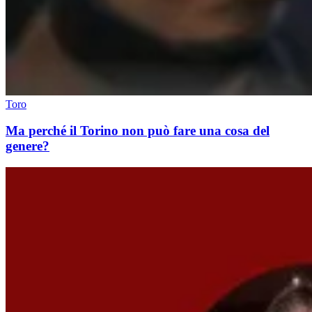
Toro
Ma perché il Torino non può fare una cosa del
genere?