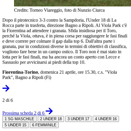
Credits: Torneo Viareggio, foto di Nunzio Ciurca
Dopo il pirotecnico 3-3 contro la Sampdoria, l'Under 18 di La
Rocca parte in trasferta, direzione Bagno a Ripoli. Al Viola Park c'è
la Fiorentina ad attendere i granata. Sfida insidiosa per il Toro,
perché la Viola, ottava, è in piena corsa per raggiungere le fasi finali
e deve correre per colmare il gap dalla top 6. Dall'altra parte i
granata, pur in condizioni diverse in termini di obiettivi di classifica,
vogliono fare bene in un campo ostico. Il Toro non è mai stato in
lotta per le fasi finali, ma ha ancora un conto aperto con Lecce e
Sassuolo per avvicinarsi ai piedi della top 10.
Fiorentina-Torino
, domenica 21 aprile, ore 15.30, c.s. "Viola
Park", Bagno a Ripoli (Fi)
2 di 6
Prossima scheda 2 di 6
1
SG MASCHILE
2
UNDER 18
3
UNDER 17
4
UNDER 16
5
UNDER 15
6
FEMMINILE