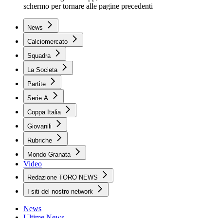
schermo per tornare alle pagine precedenti
News
Calciomercato
Squadra
La Societa
Partite
Serie A
Coppa Italia
Giovanili
Rubriche
Mondo Granata
Video
Redazione TORO NEWS
I siti del nostro network
News
Ultime News