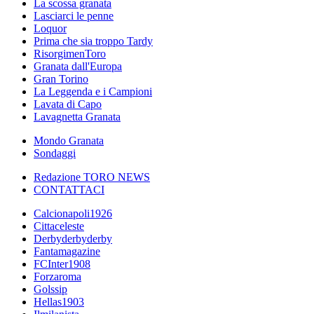
La scossa granata
Lasciarci le penne
Loquor
Prima che sia troppo Tardy
RisorgimenToro
Granata dall'Europa
Gran Torino
La Leggenda e i Campioni
Lavata di Capo
Lavagnetta Granata
Mondo Granata
Sondaggi
Redazione TORO NEWS
CONTATTACI
Calcionapoli1926
Cittaceleste
Derbyderbyderby
Fantamagazine
FCInter1908
Forzaroma
Golssip
Hellas1903