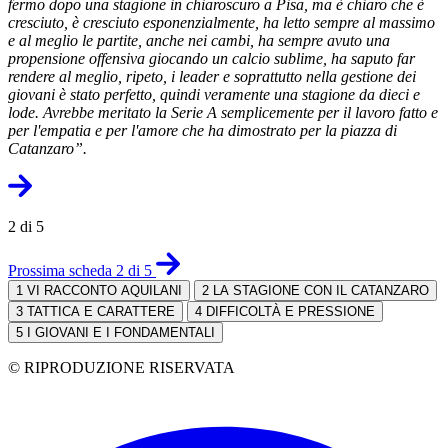
fermo dopo una stagione in chiaroscuro a Pisa, ma è chiaro che è
cresciuto, è cresciuto esponenzialmente, ha letto sempre al massimo
e al meglio le partite, anche nei cambi, ha sempre avuto una
propensione offensiva giocando un calcio sublime, ha saputo far
rendere al meglio, ripeto, i leader e soprattutto nella gestione dei
giovani è stato perfetto, quindi veramente una stagione da dieci e
lode. Avrebbe meritato la Serie A semplicemente per il lavoro fatto e
per l'empatia e per l'amore che ha dimostrato per la piazza di
Catanzaro”.
2 di 5
Prossima scheda 2 di 5
1
VI RACCONTO AQUILANI
2
LA STAGIONE CON IL CATANZARO
3
TATTICA E CARATTERE
4
DIFFICOLTÀ E PRESSIONE
5
I GIOVANI E I FONDAMENTALI
© RIPRODUZIONE RISERVATA