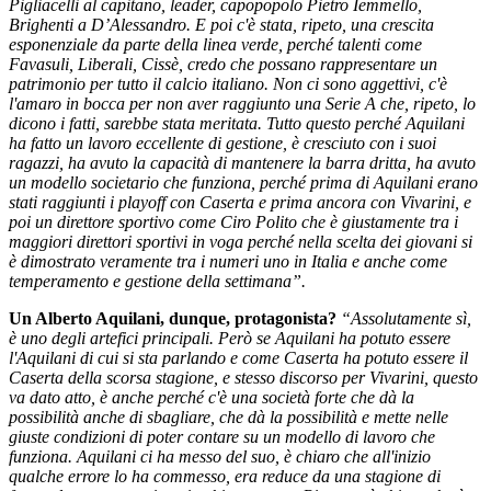
Pigliacelli al capitano, leader, capopopolo Pietro Iemmello,
Brighenti a D’Alessandro. E poi c'è stata, ripeto, una crescita
esponenziale da parte della linea verde, perché talenti come
Favasuli, Liberali, Cissè, credo che possano rappresentare un
patrimonio per tutto il calcio italiano. Non ci sono aggettivi, c'è
l'amaro in bocca per non aver raggiunto una Serie A che, ripeto, lo
dicono i fatti, sarebbe stata meritata. Tutto questo perché Aquilani
ha fatto un lavoro eccellente di gestione, è cresciuto con i suoi
ragazzi, ha avuto la capacità di mantenere la barra dritta, ha avuto
un modello societario che funziona, perché prima di Aquilani erano
stati raggiunti i playoff con Caserta e prima ancora con Vivarini, e
poi un direttore sportivo come Ciro Polito che è giustamente tra i
maggiori direttori sportivi in voga perché nella scelta dei giovani si
è dimostrato veramente tra i numeri uno in Italia e anche come
temperamento e gestione della settimana”.
Un Alberto Aquilani, dunque, protagonista?
“Assolutamente sì,
è uno degli artefici principali. Però se Aquilani ha potuto essere
l'Aquilani di cui si sta parlando e come Caserta ha potuto essere il
Caserta della scorsa stagione, e stesso discorso per Vivarini, questo
va dato atto, è anche perché c'è una società forte che dà la
possibilità anche di sbagliare, che dà la possibilità e mette nelle
giuste condizioni di poter contare su un modello di lavoro che
funziona. Aquilani ci ha messo del suo, è chiaro che all'inizio
qualche errore lo ha commesso, era reduce da una stagione di