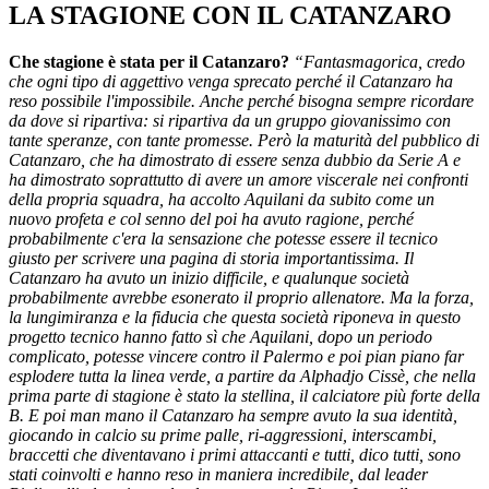
LA STAGIONE CON IL CATANZARO
Che stagione è stata per il Catanzaro?
“Fantasmagorica, credo
che ogni tipo di aggettivo venga sprecato perché il Catanzaro ha
reso possibile l'impossibile. Anche perché bisogna sempre ricordare
da dove si ripartiva: si ripartiva da un gruppo giovanissimo con
tante speranze, con tante promesse. Però la maturità del pubblico di
Catanzaro, che ha dimostrato di essere senza dubbio da Serie A e
ha dimostrato soprattutto di avere un amore viscerale nei confronti
della propria squadra, ha accolto Aquilani da subito come un
nuovo profeta e col senno del poi ha avuto ragione, perché
probabilmente c'era la sensazione che potesse essere il tecnico
giusto per scrivere una pagina di storia importantissima. Il
Catanzaro ha avuto un inizio difficile, e qualunque società
probabilmente avrebbe esonerato il proprio allenatore. Ma la forza,
la lungimiranza e la fiducia che questa società riponeva in questo
progetto tecnico hanno fatto sì che Aquilani, dopo un periodo
complicato, potesse vincere contro il Palermo e poi pian piano far
esplodere tutta la linea verde, a partire da Alphadjo Cissè, che nella
prima parte di stagione è stato la stellina, il calciatore più forte della
B. E poi man mano il Catanzaro ha sempre avuto la sua identità,
giocando in calcio su prime palle, ri-aggressioni, interscambi,
braccetti che diventavano i primi attaccanti e tutti, dico tutti, sono
stati coinvolti e hanno reso in maniera incredibile, dal leader