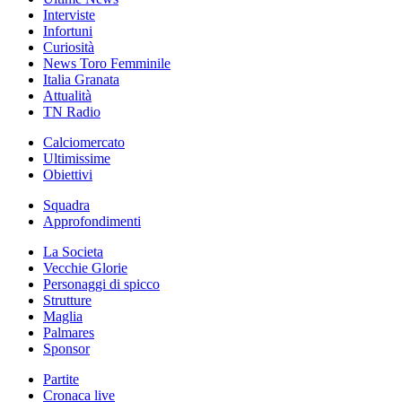
Interviste
Infortuni
Curiosità
News Toro Femminile
Italia Granata
Attualità
TN Radio
Calciomercato
Ultimissime
Obiettivi
Squadra
Approfondimenti
La Societa
Vecchie Glorie
Personaggi di spicco
Strutture
Maglia
Palmares
Sponsor
Partite
Cronaca live