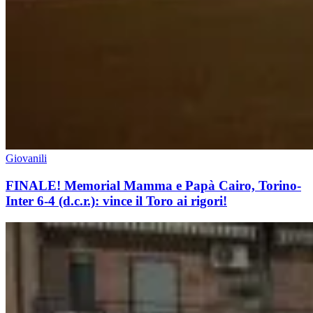
Giovanili
FINALE! Memorial Mamma e Papà Cairo, Torino-
Inter 6-4 (d.c.r.): vince il Toro ai rigori!