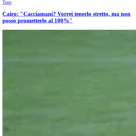
Toro
Cairo: "Cacciamani? Vorrei tenerlo stretto, ma non
posso prometterlo al 100%"