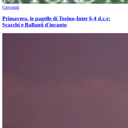
Giovanili
Primavera, le pagelle di Torino-Inter 6-4 d.c.r:
Scacchi e Ballanti d'incanto