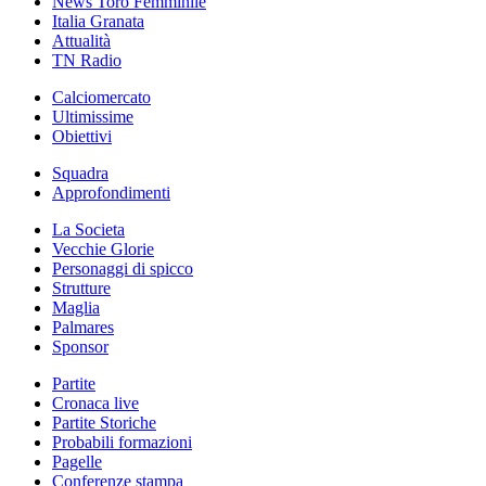
News Toro Femminile
Italia Granata
Attualità
TN Radio
Calciomercato
Ultimissime
Obiettivi
Squadra
Approfondimenti
La Societa
Vecchie Glorie
Personaggi di spicco
Strutture
Maglia
Palmares
Sponsor
Partite
Cronaca live
Partite Storiche
Probabili formazioni
Pagelle
Conferenze stampa