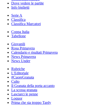
Dove vedere le partite
Info biglietti
Serie A
Classifica
Classifica Marcatori
Coppa Italia
Tabellone
Giovanili
Rosa Primavera
Calendario e risultati Primavera
News Primavera
News Under
Rubriche
L'Editoriale
#CuoreGranata
Culto
Il Granata della porta accanto
La scossa granata
Lasciarci le penne
Loquor
Prima che sia troppo Tardy