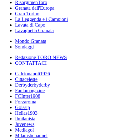
RisorgimenToro
Granata dall'Europa
Gran Torino
La Leggenda e i Campioni
Lavata di Capo
Lavagnetta Granata
Mondo Granata
Sondaggi
Redazione TORO NEWS
CONTATTACI
Calcionapoli1926
Cittaceleste
Derbyderbyderby
Fantamagazine
FCInter1908
Forzaroma
Golssip
Hellas1903
Ilmilanista
Juvenews
Mediagol
Milanistichannel