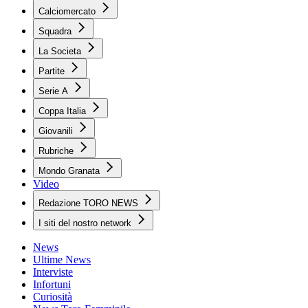
Calciomercato
Squadra
La Societa
Partite
Serie A
Coppa Italia
Giovanili
Rubriche
Mondo Granata
Video
Redazione TORO NEWS
I siti del nostro network
News
Ultime News
Interviste
Infortuni
Curiosità