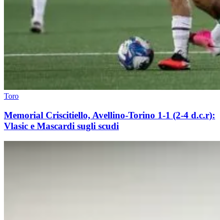
Toro
Memorial Criscitiello, Avellino-Torino 1-1 (2-4 d.c.r):
Vlasic e Mascardi sugli scudi