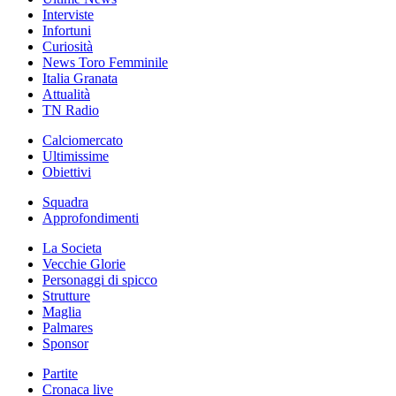
Interviste
Infortuni
Curiosità
News Toro Femminile
Italia Granata
Attualità
TN Radio
Calciomercato
Ultimissime
Obiettivi
Squadra
Approfondimenti
La Societa
Vecchie Glorie
Personaggi di spicco
Strutture
Maglia
Palmares
Sponsor
Partite
Cronaca live