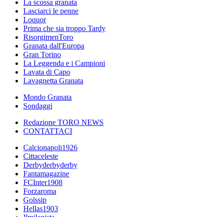
La scossa granata
Lasciarci le penne
Loquor
Prima che sia troppo Tardy
RisorgimenToro
Granata dall'Europa
Gran Torino
La Leggenda e i Campioni
Lavata di Capo
Lavagnetta Granata
Mondo Granata
Sondaggi
Redazione TORO NEWS
CONTATTACI
Calcionapoli1926
Cittaceleste
Derbyderbyderby
Fantamagazine
FCInter1908
Forzaroma
Golssip
Hellas1903