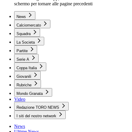
schermo per tornare alle pagine precedenti
News
Calciomercato
Squadra
La Societa
Partite
Serie A
Coppa Italia
Giovanili
Rubriche
Mondo Granata
Video
Redazione TORO NEWS
I siti del nostro network
News
Ultime News