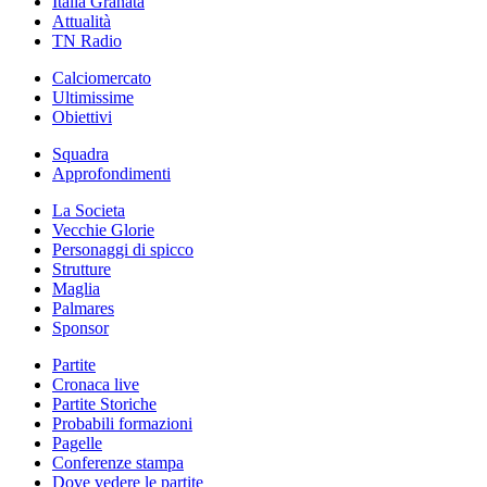
Italia Granata
Attualità
TN Radio
Calciomercato
Ultimissime
Obiettivi
Squadra
Approfondimenti
La Societa
Vecchie Glorie
Personaggi di spicco
Strutture
Maglia
Palmares
Sponsor
Partite
Cronaca live
Partite Storiche
Probabili formazioni
Pagelle
Conferenze stampa
Dove vedere le partite