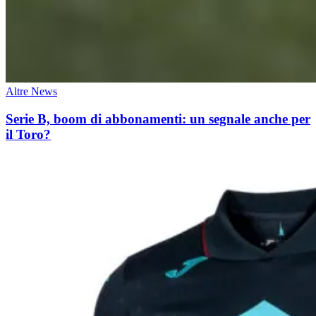
Altre News
Serie B, boom di abbonamenti: un segnale anche per
il Toro?