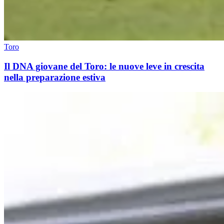
Toro
Il DNA giovane del Toro: le nuove leve in crescita
nella preparazione estiva