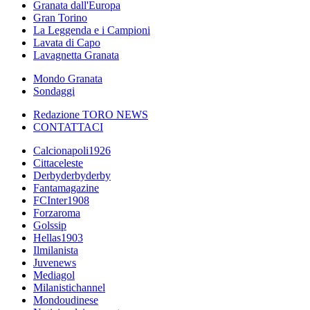
Granata dall'Europa
Gran Torino
La Leggenda e i Campioni
Lavata di Capo
Lavagnetta Granata
Mondo Granata
Sondaggi
Redazione TORO NEWS
CONTATTACI
Calcionapoli1926
Cittaceleste
Derbyderbyderby
Fantamagazine
FCInter1908
Forzaroma
Golssip
Hellas1903
Ilmilanista
Juvenews
Mediagol
Milanistichannel
Mondoudinese