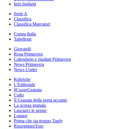
Info biglietti
Serie A
Classifica
Classifica Marcatori
Coppa Italia
Tabellone
Giovanili
Rosa Primavera
Calendario e risultati Primavera
News Primavera
News Under
Rubriche
L'Editoriale
#CuoreGranata
Culto
Il Granata della porta accanto
La scossa granata
Lasciarci le penne
Loquor
Prima che sia troppo Tardy
RisorgimenToro