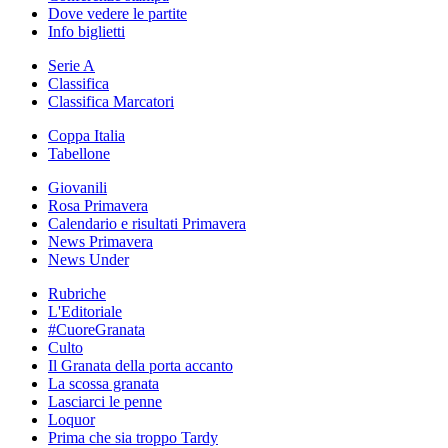
Dove vedere le partite
Info biglietti
Serie A
Classifica
Classifica Marcatori
Coppa Italia
Tabellone
Giovanili
Rosa Primavera
Calendario e risultati Primavera
News Primavera
News Under
Rubriche
L'Editoriale
#CuoreGranata
Culto
Il Granata della porta accanto
La scossa granata
Lasciarci le penne
Loquor
Prima che sia troppo Tardy