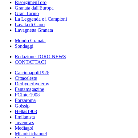
RisorgimenToro
Granata dall'Europa
Gran Torino
La Leggenda e i Campioni
Lavata di Capo
Lavagnetta Granata
Mondo Granata
Sondaggi
Redazione TORO NEWS
CONTATTACI
Calcionapoli1926
Cittaceleste
Derbyderbyderby
Fantamagazine
FCInter1908
Forzaroma
Golssip
Hellas1903
Ilmilanista
Juvenews
Mediagol
Milanistichannel