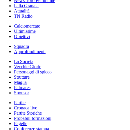
News Toro Femminile
Italia Granata
Attualità
TN Radio
Calciomercato
Ultimissime
Obiettivi
Squadra
Approfondimenti
La Societa
Vecchie Glorie
Personaggi di spicco
Strutture
Maglia
Palmares
Sponsor
Partite
Cronaca live
Partite Storiche
Probabili formazioni
Pagelle
Conferenze stampa