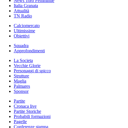
News Toro Femminile
Italia Granata
Attualità
TN Radio
Calciomercato
Ultimissime
Obiettivi
Squadra
Approfondimenti
La Societa
Vecchie Glorie
Personaggi di spicco
Strutture
Maglia
Palmares
Sponsor
Partite
Cronaca live
Partite Storiche
Probabili formazioni
Pagelle
Conferenze stampa