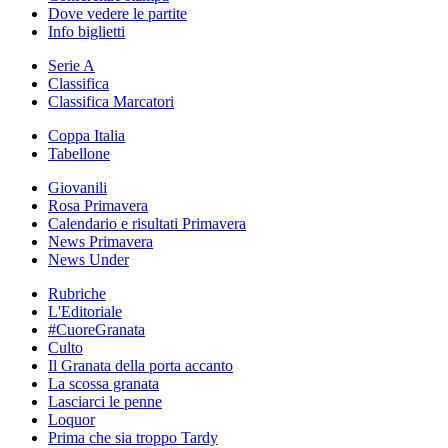
Dove vedere le partite
Info biglietti
Serie A
Classifica
Classifica Marcatori
Coppa Italia
Tabellone
Giovanili
Rosa Primavera
Calendario e risultati Primavera
News Primavera
News Under
Rubriche
L'Editoriale
#CuoreGranata
Culto
Il Granata della porta accanto
La scossa granata
Lasciarci le penne
Loquor
Prima che sia troppo Tardy