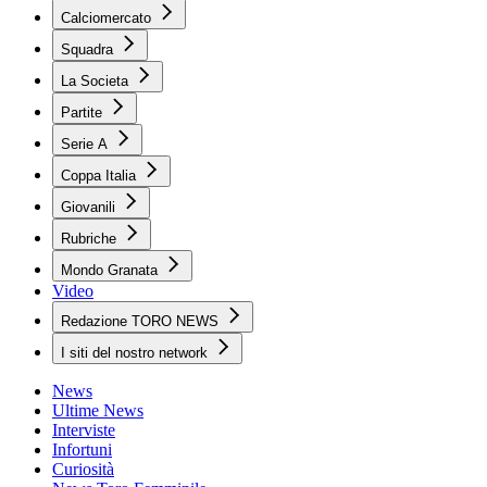
Calciomercato
Squadra
La Societa
Partite
Serie A
Coppa Italia
Giovanili
Rubriche
Mondo Granata
Video
Redazione TORO NEWS
I siti del nostro network
News
Ultime News
Interviste
Infortuni
Curiosità