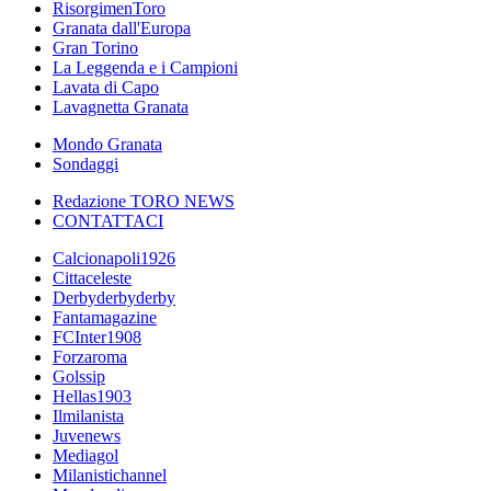
RisorgimenToro
Granata dall'Europa
Gran Torino
La Leggenda e i Campioni
Lavata di Capo
Lavagnetta Granata
Mondo Granata
Sondaggi
Redazione TORO NEWS
CONTATTACI
Calcionapoli1926
Cittaceleste
Derbyderbyderby
Fantamagazine
FCInter1908
Forzaroma
Golssip
Hellas1903
Ilmilanista
Juvenews
Mediagol
Milanistichannel