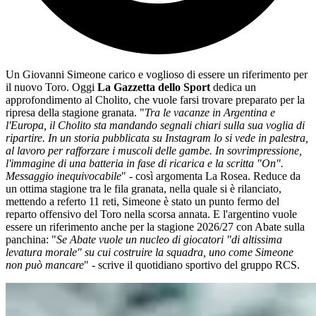
Un Giovanni Simeone carico e voglioso di essere un riferimento per
il nuovo Toro. Oggi
La Gazzetta dello Sport
dedica un
approfondimento al Cholito, che vuole farsi trovare preparato per la
ripresa della stagione granata. "
Tra le vacanze in Argentina e
l'Europa, il Cholito sta mandando segnali chiari sulla sua voglia di
ripartire. In un storia pubblicata su Instagram lo si vede in palestra,
al lavoro per rafforzare i muscoli delle gambe. In sovrimpressione,
l'immagine di una batteria in fase di ricarica e la scritta "On".
Messaggio inequivocabile
" - così argomenta La Rosea. Reduce da
un ottima stagione tra le fila granata, nella quale si è rilanciato,
mettendo a referto 11 reti, Simeone è stato un punto fermo del
reparto offensivo del Toro nella scorsa annata. E l'argentino vuole
essere un riferimento anche per la stagione 2026/27 con Abate sulla
panchina: "
Se Abate vuole un nucleo di giocatori "di altissima
levatura morale" su cui costruire la squadra, uno come Simeone
non può mancare
" - scrive il quotidiano sportivo del gruppo RCS.