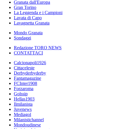
Granata dall'Europa
Gran Torino
La Leggenda e i Campioni
Lavata di Capo
Lavagnetta Granata
Mondo Granata
Sondaggi
Redazione TORO NEWS
CONTATTACI
Calcionapoli1926
Cittaceleste
Derbyderbyderby
Fantamagazine
FCInter1908
Forzaroma
Golssip
Hellas1903
Ilmilanista
Juvenews
Mediagol
Milanistichannel
Mondoudinese