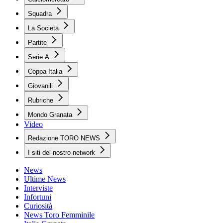
Squadra
La Societa
Partite
Serie A
Coppa Italia
Giovanili
Rubriche
Mondo Granata
Video
Redazione TORO NEWS
I siti del nostro network
News
Ultime News
Interviste
Infortuni
Curiosità
News Toro Femminile