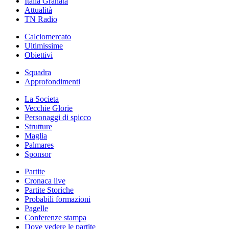
Italia Granata
Attualità
TN Radio
Calciomercato
Ultimissime
Obiettivi
Squadra
Approfondimenti
La Societa
Vecchie Glorie
Personaggi di spicco
Strutture
Maglia
Palmares
Sponsor
Partite
Cronaca live
Partite Storiche
Probabili formazioni
Pagelle
Conferenze stampa
Dove vedere le partite