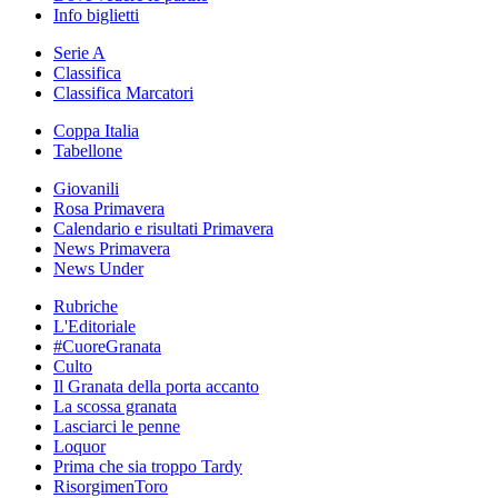
Info biglietti
Serie A
Classifica
Classifica Marcatori
Coppa Italia
Tabellone
Giovanili
Rosa Primavera
Calendario e risultati Primavera
News Primavera
News Under
Rubriche
L'Editoriale
#CuoreGranata
Culto
Il Granata della porta accanto
La scossa granata
Lasciarci le penne
Loquor
Prima che sia troppo Tardy
RisorgimenToro