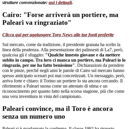
strutture convenzionate:
qui i dettagli
.
Cairo: "Forse arriverà un portiere, ma
Paleari va ringraziato"
Clicca qui per aggiungere Toro News alle tue fonti preferite
Sul mercato, come da tradizione, il presidente granata ha scelto la
linea della prudenza. Alla presentazione dei palinsesti di La7, però,
qualcosa gli è sfuggito:
"Qualche innesto giovane e da mettere
subito in campo. Tra loro ci manca un portiere, ma Paleari io lo
ringrazio, per me ha fatto benissimo"
. Dichiarazioni da prendere
con le pinze, perché negli anni le parole di Cairo sul mercato hanno
spesso anticipato scenari poi mai concretizzati. Un messaggio, però,
arriva forte e chiaro: il Torino un portiere lo sta ancora cercando. Il
riferimento a Paleari suona come un attestato di stima e un
riconoscimento per quanto fatto nella scorsa stagione, più che come
una vera investitura in vista del campionato.
Paleari convince, ma il Toro è ancora
senza un numero uno
Paleari si è guadagnato la conferma. Il classe 1992 ha risposto