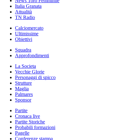
News Toro Femminile
Italia Granata
Attualità
TN Radio
Calciomercato
Ultimissime
Obiettivi
Squadra
Approfondimenti
La Societa
Vecchie Glorie
Personaggi di spicco
Strutture
Maglia
Palmares
Sponsor
Partite
Cronaca live
Partite Storiche
Probabili formazioni
Pagelle
Conferenze stampa