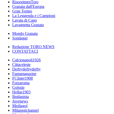
RisorgimenToro
Granata dall'Europa
Gran Torino
La Leggenda e i Campioni
Lavata di Capo
Lavagnetta Granata
Mondo Granata
Sondaggi
Redazione TORO NEWS
CONTATTACI
Calcionapoli1926
Cittaceleste
Derbyderbyderby
Fantamagazine
FCInter1908
Forzaroma
Golssip
Hellas1903
Ilmilanista
Juvenews
Mediagol
Milanistichannel