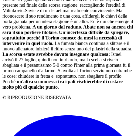
presente nel finale della scorsa stagione, raccogliendo l'eredità di
Milinkovic-Savic e di un Israel mai realmente convincente. Ma
riconoscere il suo rendimento è una cosa, affidargli le chiavi della
porta granata per un'intera stagione è un'altra. Ed è qui che emerge il
vero problema.
A un giorno dal raduno, Abate non sa ancora chi
sarà il suo portiere titolare. Un'incertezza difficile da spiegare,
soprattutto perché il Torino conosce da mesi la necessità di
intervenire in quel ruolo.
La fumata bianca continua a slittare e il
nuovo allenatore inizierà il ritiro senza uno dei pilastri della squadra.
La scorsa estate avrebbe dovuto insegnare qualcosa:
Israel
arrivò il 27 luglio, quindi non in ritardo, ma la scelta si rivelò
sbagliata e il pesantissimo 5-0 contro l'Inter alla prima giornata fu il
primo campanello d'allarme. Stavolta al Torino serviranno entrambe
le cose: chiudere in fretta e, soprattutto, non sbagliare il profilo.
Perché
un'altra scommessa tra i pali rischierebbe di costare
molto più di qualche punto.
© RIPRODUZIONE RISERVATA