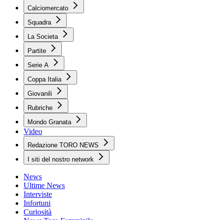
Calciomercato
Squadra
La Societa
Partite
Serie A
Coppa Italia
Giovanili
Rubriche
Mondo Granata
Video
Redazione TORO NEWS
I siti del nostro network
News
Ultime News
Interviste
Infortuni
Curiosità