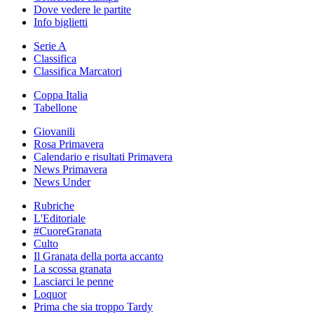
Dove vedere le partite
Info biglietti
Serie A
Classifica
Classifica Marcatori
Coppa Italia
Tabellone
Giovanili
Rosa Primavera
Calendario e risultati Primavera
News Primavera
News Under
Rubriche
L'Editoriale
#CuoreGranata
Culto
Il Granata della porta accanto
La scossa granata
Lasciarci le penne
Loquor
Prima che sia troppo Tardy