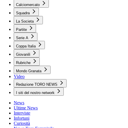
Calciomercato
Squadra
La Societa
Partite
Serie A
Coppa Italia
Giovanili
Rubriche
Mondo Granata
Video
Redazione TORO NEWS
I siti del nostro network
News
Ultime News
Interviste
Infortuni
Curiosità