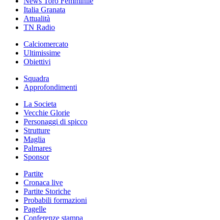
News Toro Femminile
Italia Granata
Attualità
TN Radio
Calciomercato
Ultimissime
Obiettivi
Squadra
Approfondimenti
La Societa
Vecchie Glorie
Personaggi di spicco
Strutture
Maglia
Palmares
Sponsor
Partite
Cronaca live
Partite Storiche
Probabili formazioni
Pagelle
Conferenze stampa