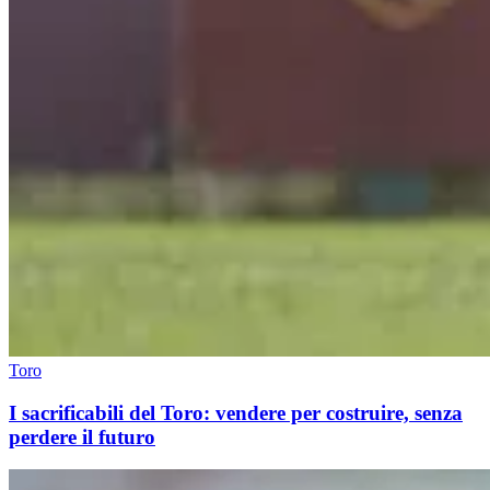
Toro
I sacrificabili del Toro: vendere per costruire, senza
perdere il futuro