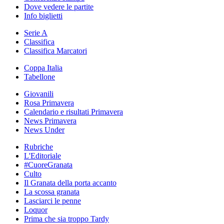
Dove vedere le partite
Info biglietti
Serie A
Classifica
Classifica Marcatori
Coppa Italia
Tabellone
Giovanili
Rosa Primavera
Calendario e risultati Primavera
News Primavera
News Under
Rubriche
L'Editoriale
#CuoreGranata
Culto
Il Granata della porta accanto
La scossa granata
Lasciarci le penne
Loquor
Prima che sia troppo Tardy