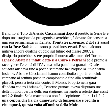
Il ritorno al Toro di Alessio
Cacciamani
dopo il prestito in Serie B e
dopo una stagione da protagonista avrebbe già dovuto far pensare a
una sua permanenza in granata.
Trentatré presenze, 2 gol e 2 assist
con la Juve Stabia
non sono passati inosservati. E se qualcuno
nutriva ancora qualche dubbio sul futuro del classe 2007, a
dissiparlo potrebbe essere proprio il nuovo allenatore del Torino.
Ignazio Abate ha infatti detto sì a Cairo e Petrachi
ed è pronto a
raccogliere l'eredità di D'Aversa sulla panchina granata. Quale
squadra allenava fino a poche settimane fa? Proprio la Juve Stabia.
Insieme, Abate e Cacciamani hanno contribuito a portare il club
campano al settimo posto in campionato e fino alla semifinale
playoff, persa a testa alta contro il Monza. Proprio nella gara
d'andata contro i brianzoli, l'esterno granata aveva disputato una
delle migliori partite della sua stagione, mettendo a referto due assist
nel 2-2 finale. Se la matematica non è un'opinione, allora 1+1 fa 2:
una coppia che ha già dimostrato di funzionare è pronta a
ricomporsi, questa volta all'ombra della Mole.