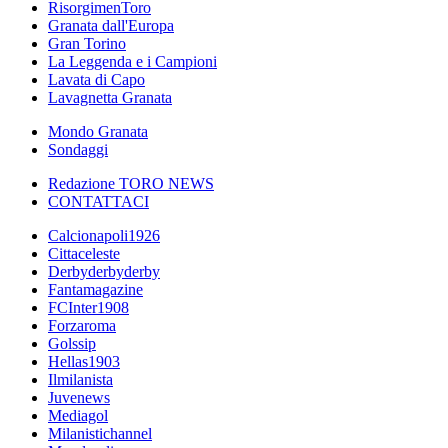
RisorgimenToro
Granata dall'Europa
Gran Torino
La Leggenda e i Campioni
Lavata di Capo
Lavagnetta Granata
Mondo Granata
Sondaggi
Redazione TORO NEWS
CONTATTACI
Calcionapoli1926
Cittaceleste
Derbyderbyderby
Fantamagazine
FCInter1908
Forzaroma
Golssip
Hellas1903
Ilmilanista
Juvenews
Mediagol
Milanistichannel